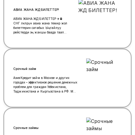
АВИА ЖАНА ЖД БИЛЕТТЕР!
АВИА ЖАНА ЖД БИЛЕТТЕР ✈️🚆
СНГ өлкөлөрүнө авиа жана темир жол
билеттерин сатабыз. Ыңгайлуу
рейстерди эң жакшы баада таап
беребиз. ✔️ Тез жана ишенимдүү
брондоо ✔️ Жүк боюнча маалымат
✔️ Ыңгайлуу маршрут тандоо ✔️
Арзан баалар 📍 Метро Рязанский
проспект Күн сайын иштейбиз
Кайрылыңыз — сизге эң пайдалуу
вариантты сунуштайбыз!
Срочный займ
АзияКредит займ в Москве и других
городах – эффективное решение денежных
проблем для граждан Узбекистана,
Таджикистана и Кыргызстана в РФ. Мы
всегда готовы поддержать вас в сложной
ситуации и выручить финансами.
+79858480402
https://wa.me/message/R5C5YV64ABYEC1
Срочные займы