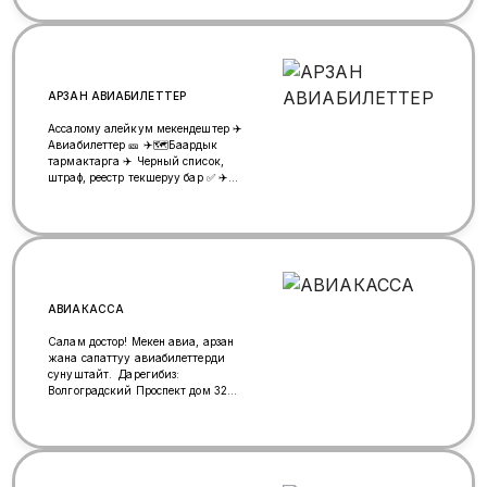
АРЗАН АВИАБИЛЕТТЕР
Ассалому алейкум мекендештер ✈️
Авиабилеттер 🎫 ✈️🗺️Баардык
тармактарга ✈️ Черный список,
штраф, реестр текшеруу бар ✅ ✈️
обмен, возврат тарифке жараша
бар ✅ ✈️Эн негизиси:💯%
ишеничтуу жана арзан ✈️ сом и
рубльга ✈️☎️+996501162899 ✈️
ватсап +79660211629 👩‍💻 Гулиза,
кайрылыныздар!
АВИАКАССА
Салам достор! Мекен авиа, арзан
жана сапаттуу авиабилеттерди
сунуштайт. Дарегибиз:
Волгоградский Проспект дом 32
корпус 8 м. Волгоградский
Проспект (метродон 10 секунд).
Байланыш учун: тел/whatsapp:
+79268453222