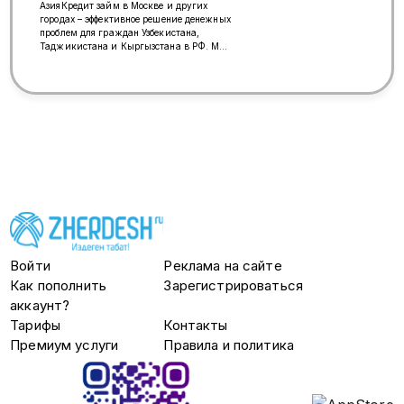
АзияКредит займ в Москве и других
городах – эффективное решение денежных
проблем для граждан Узбекистана,
Таджикистана и Кыргызстана в РФ. Мы
всегда готовы поддержать вас в сложной
ситуации и выручить финансами.
+79858480402
https://wa.me/message/R5C5YV64ABYEC1
Войти
Реклама на сайте
Как пополнить
Зарегистрироваться
аккаунт?
Тарифы
Контакты
Премиум услуги
Правила и политика