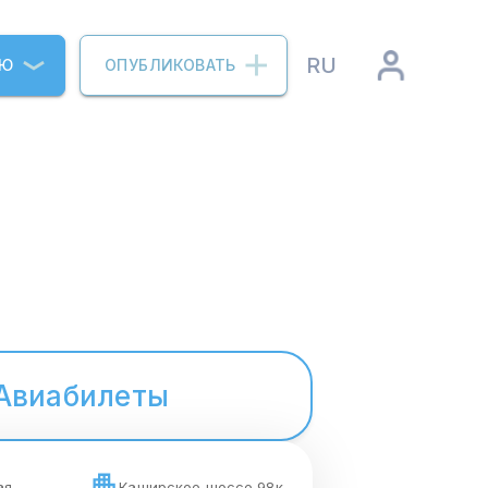
RU
ИЮ
ОПУБЛИКОВАТЬ
Авиабилеты
ая
Каширское шоссе 98к