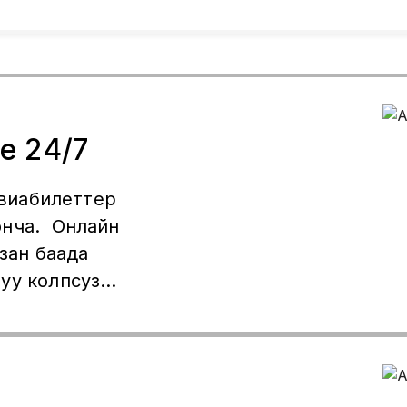
e 24/7
Авиабилеттер
нча. Онлайн
зан баада
уу колпсуз
арда ✅
t Возврат,
юнча 📲
tsApp