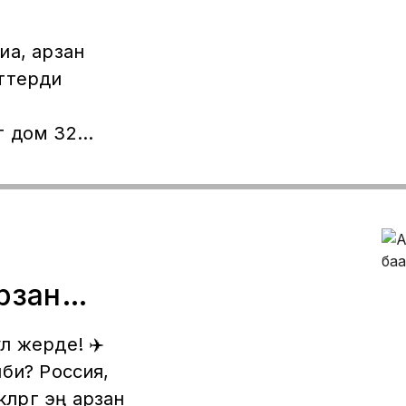
иа, арзан
ттерди
т дом 32
кий Проспект
Байланыш
9268453222
Арзан
л жерде! ✈️
би? Россия,
️
лөргө эң арзан