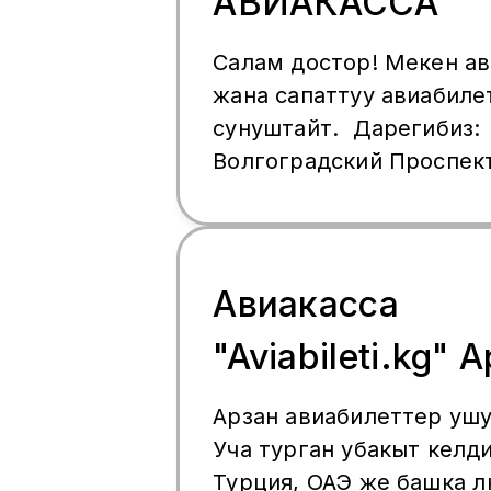
АВИАКАССА
кайрылсаназдар болот.
Салам достор! Мекен ав
жана сапаттуу авиабиле
сунуштайт. Дарегибиз:
Волгоградский Проспек
корпус 8 м. Волгоградс
(метродон 10 секунд). 
учун: тел/whatsapp: +7
Авиакасса
"Aviabileti.kg" 
баада сапаттуу
Арзан авиабилеттер ушу
Уча турган убакыт келди
авиабилеттер ✈
Турция, ОАЭ же башка өлкө