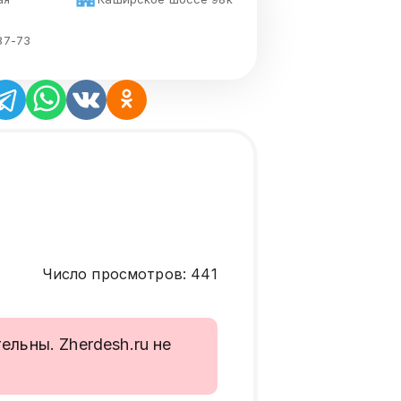
87-73
Число просмотров
:
441
льны. Zherdesh.ru не