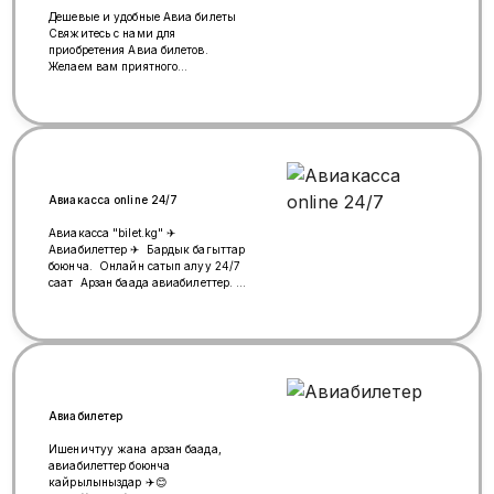
Дешевые и удобные Авиа билеты
Свяжитесь с нами для
приобретения Авиа билетов.
Желаем вам приятного
путешествия по всему миру!
WhatsApp: +79252275803...✈️
Авиакасса online 24/7
Авиакасса "bilet.kg" ✈
Авиабилеттер ✈ Бардык багыттар
боюнча. Онлайн сатып алуу 24/7
саат Арзан баада авиабилеттер.
Ишеничтуу колпсуз 100%
келишимдуу бааларда ✅
AviaTraffic, Ural, Aeroflot Возврат,
обмен бар Суроолор боюнча 📲
+996(998) 31-31-64 WhatsApp
кайрылсаназдар болот.
Авиабилетер
Ишеничтуу жана арзан баада,
авиабилеттер боюнча
кайрылыныздар ✈️😊