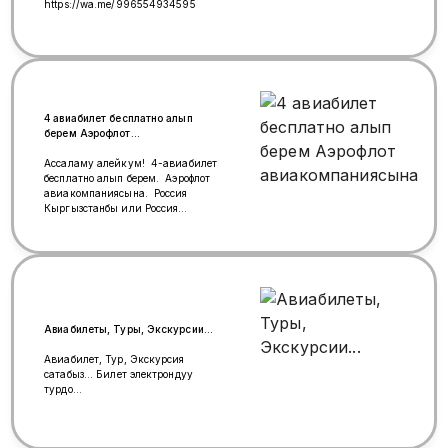
https://wa.me/996554934595
4 авиабилет бесплатно алып
берем Аэрофлот
авиакомпаниясына
Ассаламу алейкум! 4-авиабилет
бесплатно алып берем. Аэрофлот
авиакомпаниясына. Россия
Кыргызстанбы или Россия
ичиндеби. Муктаж кимге керек
болсо. Жазгыла же чалгыла
WhatsApp +996(999)00-88-42📲
Авиабилеты, Туры, Экскурсии...
Авиабилет, Тур, Экскурсия
сатабыз... Билет электрондуу
турдо...