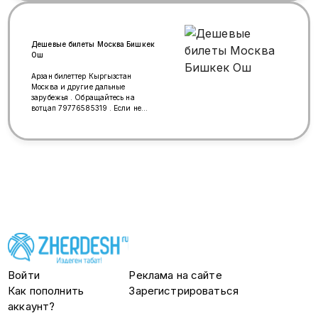
Дешевые билеты Москва Бишкек
Ош
Арзан билеттер Кыргызстан
Москва и другие дальные
зарубежья . Обращайтесь на
вотцап 79776585319 . Если не
взяла вызов , перезвоним ☺️ не
переживайте . Вас много а я одна
поймите)
Войти
Реклама на сайте
Как пополнить
Зарегистрироваться
аккаунт?