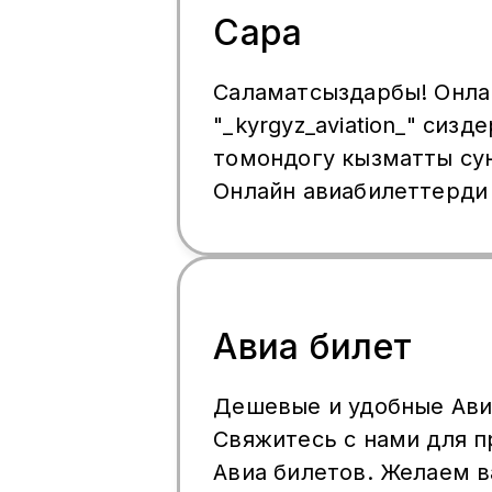
Сара
Саламатсыздарбы! Онла
"_kyrgyz_aviation_" сизд
томондогу кызматты су
Онлайн авиабилеттерди
багыттарга ынгайлуу ба
алсаныздар болот. "_kyrg
тез, ынгайлуу жана ише
бир кардарга индивиду
Авиа билет
мамиле 🤗 Кененирээк 
алуу учун 👇 📱+7 963 66
Дешевые и удобные Ави
онлайн Ошондой эле, т
Свяжитесь с нами для 
WhatsApp аркылуу
Авиа билетов. Желаем 
байланышсаныздар боло