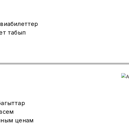
авиабилеттер
ет табып
багыттар
 всем
пным ценам