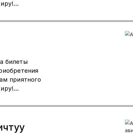
иру!
52
..✈️
олушууну
рди урматтоо
а билеты
приобретения
вам приятного
иру!
..✈️
ичтуу