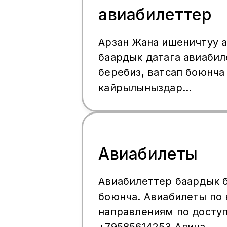
авиабилеттер
Арзан Жана ишеничтуу 
баардык датага авиабил
беребиз, ватсап боюнча
кайрылыныздар
Ватсап:+996552065595 .
+79774603488
Авиабилеты
Авиабилеттер баардык 
боюнча. Авиабилеты по
направлениям по досту
+79585614253 Алина