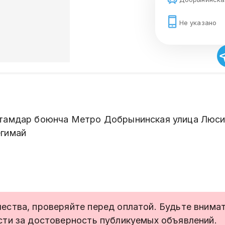
Не указано
тамдар боюнча Метро Добрынинская улица Люсин
егимай
ства, проверяйте перед оплатой. Будьте внимате
сти за достоверность публикуемых объявлений.