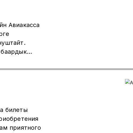
йн Авиакасса
ерге
нуштайт.
 баардык
ада
yz_aviation_"
нимдуу. Ар
алдык жеке
маалымат
8-72-58 24/7
а билеты
омондогу
приобретения
вам приятного
т.