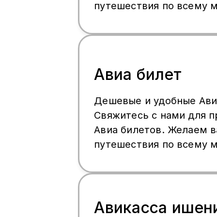
путешествия по всему м
https:wa.me/9962204375
WhatsApp: +79252275803.
Жакындарыныз менен б
унутпаныздар! 🤗 Сизде
менен Сара🤗
Авиа билет
Дешевые и удобные Ави
Свяжитесь с нами для 
Авиа билетов. Желаем 
путешествия по всему м
WhatsApp: +79252275803.
Авикасса ишен