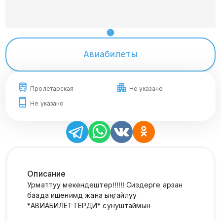
Авиабилеты
Пролетарская
Не указано
Не указано
Описание
Урматтуу мекендештер‼️‼️‼️ Сиздерге арзан
баада ишенимдүү жана ыңгайлуу
*АВИАБИЛЕТТЕРДИ* сунуштаймын