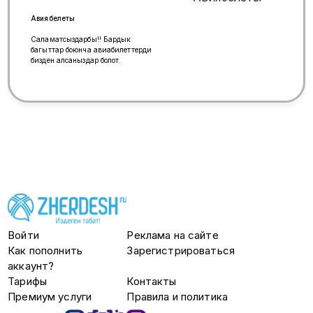
ПЕРЕЧИСЛЕНИЕ ПОСЛЕ
ОФОРМЛЕНИЯ КРЕДИТА/ЗАЙМА
Авиябелеты
В ТЕЧЕНИИ 5 МИНУТ ВСЁ
ЧЕСТНО И ПРОЗРАЧНО ЕСЛИ НЕ
Саламатсыздарбы!! Бардык
ОТВЕЧАЮ, ПИШИТЕ НА ВАТЦАП
багыттар боюнча авиабилеттерди
+7 995 142 35 58
бизден алсаныздар болот.
Войти
Реклама на сайте
Как пополнить
Зарегистрироваться
аккаунт?
Тарифы
Контакты
Премиум услуги
Правила и политика