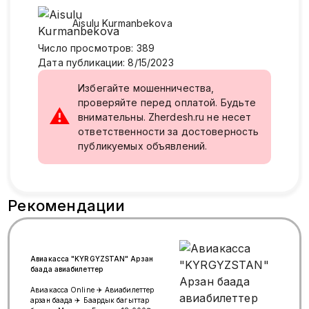
Aisulu Kurmanbekova
Число просмотров
:
389
Дата публикации
:
8/15/2023
Избегайте мошенничества,
проверяйте перед оплатой. Будьте
⚠
внимательны. Zherdesh.ru не несет
ответственности за достоверность
публикуемых объявлений.
Рекомендации
Авиакасса "KYRGYZSTAN" Арзан
баада авиабилеттер
Авиакасса Online ✈️ Авиабилеттер
арзан баада ✈️ Баардык багыттар