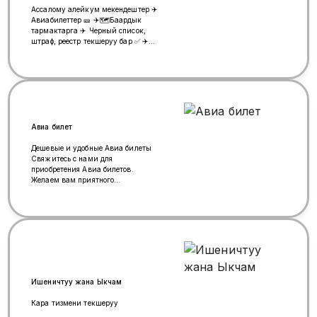
Ассалому алейкум мекендештер ✈️
Авиабилеттер 🎫 ✈️🗺️Баардык
тармактарга ✈️ Черный список,
штраф, реестр текшеруу бар ✅ ✈️
обмен, возврат тарифке жараша
бар ✅ ✈️Эн негизиси:💯%
ишеничтуу жана арзан ✈️ сом и
рубльга ✈️☎️+996501162899 ✈️
ватсап +79660211629 👩‍💻 Гулиза,
кайрылыныздар!
Авиа билет
Дешевые и удобные Авиа билеты
Свяжитесь с нами для
приобретения Авиа билетов.
Желаем вам приятного
путешествия по всему миру!
WhatsApp: +79252275803...✈️
Ишеничтуу жана Ыкчам
Кара тизмени текшеруу