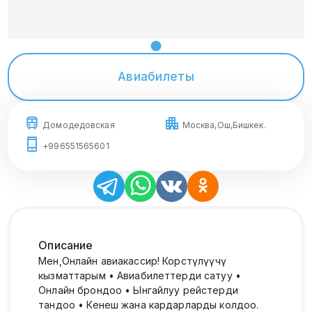
Авиабилеты
Домодедовская
Москва,Ош,Бишкек.
+996551565601
Описание
Мен,Онлайн авиакассир! Корсөтүлүүчү
кызматтарым • Авиабилеттерди сатуу •
Онлайн брондоо • Ынгайлуу рейстерди
тандоо • Кенеш жана кардарларды колдоо.