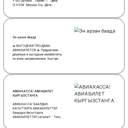
+ 5кг ручной. 1 билет ✅ Цена:
12.500₽ Москва Ош Дата:
11.05.2026 Вылет Домодедово ✈️
Багаж 23кг + 10кг ручной. Цена:
13.300₽ 2 билет ✅ W/A +996
(227) 196-296
Эн арзан баада
🔥 ВЫГОДНАЯ ПРОДАЖА
АВИАБИЛЕТОВ 🔥 Предлагаем
дешёвые и выгодные авиабилеты
по всем направлениям. Быстро
подберём оптимальный вариант
по лучшей цене. ✈️ Низкие цены ✈️
Быстрое оформление ✈️ Надёжно и
удобно ✈️ Индивидуальный подход
к каждому клиенту 📲 Свяжитесь
с нами для консультации и
бронирования. Идеально для тех,
АВИАКАССА! АВИАБИЛЕТ
кто ценит экономию, скорость и
КЫРГЫЗСТАНГА
надёжность. WhatsApp
+996555651710
АВИАКАССА! БААРДЫК
БАГЫТТАРГА АВИАБИЛЕТТЕР
Баардык багыттарга
АВИАБИЛЕТТЕР сатылат! - Толук
кепилдик - 24 саат бою байланыш
- Суроолоруңузга так маалымат -