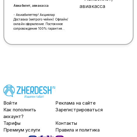
Авиабилет, авиакасса
- Авиабилеттер! Акциялар
Доставка (метрого чейин) Офлайн/
онлайн оформление. Постоянное
сопровождение 100% гарантия
Офис: м Перово(1мин.) ул.
Зелёный проспект 20 Баардык
суроолорго жооп беребиз. +7 926
312 55 44 (чалуу, whatsapp) +7
966 312 55 44 (чалуу, whatsapp)
Войти
Реклама на сайте
Как пополнить
Зарегистрироваться
аккаунт?
Тарифы
Контакты
Премиум услуги
Правила и политика