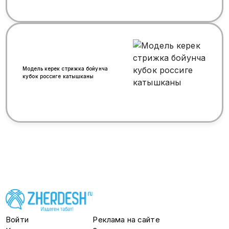
845 3222 Дарегибиз м.
Волгоградский Проспект,
метродон 1 минута
Модель керек стрижка бойунча
кубок россиге катышканы
Войти
Реклама на сайте