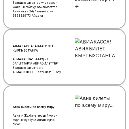
Баардык багыттар учун арзан
жана ынгайлуу авиабилеттер.
Авиакасса 24/7 иштейт. +7
9398529173 Айдана
АВИАКАССА! АВИАБИЛЕТ
КЫРГЫЗСТАНГА
АВИАКАССА! БААРДЫК
БАГЫТТАРГА АВИАБИЛЕТТЕР
Баардык багыттарга
АВИАБИЛЕТТЕР сатылат! - Толук
кепилдик - 24 саат бою байланыш
- Суроолоруңузга так маалымат -
Сиз үчүн пайдалуу кеңештер -
Тажрыйбалуу, жоопкерчиликтүү,
ишенимдүү адистер Эгер офиске
келип билет алып кетүү сизге
кыйынчылык туудурса
ЭЛЕКТРОНДУК БИЛЕТ алууңузду
Авиа билеты по всему миру....
сунуштайбыз! Убактыңызды жана
акчаңызды үнөмдөңүз Кошумча
Авиа и Жд билеттер дуйнонун
суроолор боюнча телефон чалып же
бардык бурчуна алсаныздар
ватсап аркылуу байланышсаңыз
болот...
болот… Тел: 8906 745 3222, 8926