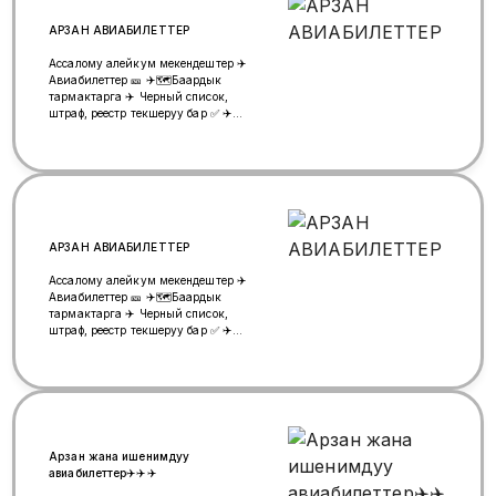
АРЗАН АВИАБИЛЕТТЕР
Ассалому алейкум мекендештер ✈️
Авиабилеттер 🎫 ✈️🗺️Баардык
тармактарга ✈️ Черный список,
штраф, реестр текшеруу бар ✅ ✈️
обмен, возврат тарифке жараша
бар ✅ ✈️Эн негизиси:💯%
ишеничтуу жана арзан ✈️ сом и
рубльга ✈️☎️+996501162899 ✈️
ватсап +79660211629 👩‍💻 Гулиза,
кайрылыныздар!
АРЗАН АВИАБИЛЕТТЕР
Ассалому алейкум мекендештер ✈️
Авиабилеттер 🎫 ✈️🗺️Баардык
тармактарга ✈️ Черный список,
штраф, реестр текшеруу бар ✅ ✈️
обмен, возврат тарифке жараша
бар ✅ ✈️Эн негизиси:💯%
ишеничтуу жана арзан ✈️ сом и
рубльга ✈️☎️+996501162899 ✈️
ватсап +79660211629 👩‍💻 Гулиза,
кайрылыныздар!
Арзан жана ишенимдуу
авиабилеттер✈️✈️✈️