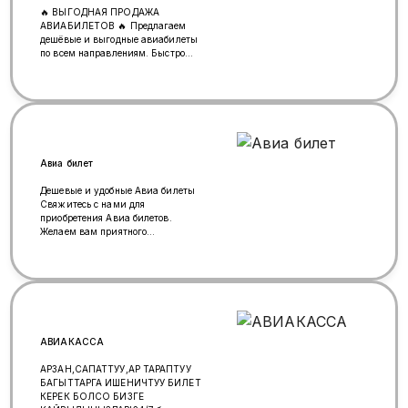
🔥 ВЫГОДНАЯ ПРОДАЖА
АВИАБИЛЕТОВ 🔥 Предлагаем
дешёвые и выгодные авиабилеты
по всем направлениям. Быстро
подберём оптимальный вариант
по лучшей цене. ✈️ Низкие цены ✈️
Быстрое оформление ✈️ Надёжно и
удобно ✈️ Индивидуальный подход
к каждому клиенту 📲 Свяжитесь
с нами для консультации и
бронирования. Идеально для тех,
кто ценит экономию, скорость и
Авиа билет
надёжность. WhatsApp
+996555651710
Дешевые и удобные Авиа билеты
Свяжитесь с нами для
приобретения Авиа билетов.
Желаем вам приятного
путешествия по всему миру!
WhatsApp: +79252275803...✈️
АВИАКАССА
АРЗАН,САПАТТУУ,АР ТАРАПТУУ
БАГЫТТАРГА ИШЕНИЧТУУ БИЛЕТ
КЕРЕК БОЛСО БИЗГЕ