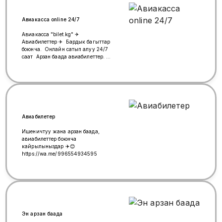
Авиакасса online 24/7
Авиакасса "bilet.kg" ✈
Авиабилеттер ✈ Бардык багыттар
боюнча. Онлайн сатып алуу 24/7
саат Арзан баада авиабилеттер.
Ишеничтуу колпсуз 100%
келишимдуу бааларда ✅
AviaTraffic, Ural, Aeroflot Возврат,
обмен бар Суроолор боюнча 📲
+996(998) 31-31-64 WhatsApp
кайрылсаназдар болот.
Авиабилетер
Ишеничтуу жана арзан баада,
авиабилеттер боюнча
кайрылыныздар ✈️😊
https://wa.me/996554934595
Эн арзан баада