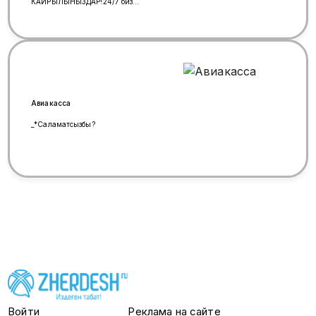
КАЙРЫЛЫНЫЗДАР!24/7 биз
сиздердин
кызматыныздабыз!79800024317
Авиакасса
_*Саламатсызбы?
Войти
Реклама на сайте