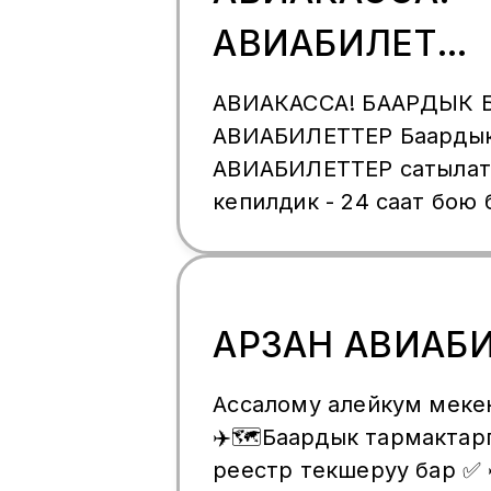
+79660211629 👩‍💻 Гулиз
АВИАБИЛЕТ
кайрылыныздар!
КЫРГЫЗСТАНГ
АВИАКАССА! БААРДЫК 
АВИАБИЛЕТТЕР Баардык
АВИАБИЛЕТТЕР сатылат!
кепилдик - 24 саат бою
Суроолоруңузга так маал
үчүн пайдалуу кеңештер 
Тажрыйбалуу, жоопкерч
ишенимдүү адистер Эг
АРЗАН АВИАБ
келип билет алып кетүү 
кыйынчылык туудурса
Ассалому алейкум мекендештер ✈️ 
ЭЛЕКТРОНДУК БИЛЕТ ал
✈️🗺️Баардык тармактар
сунуштайбыз! Убактыңыз
реестр текшеруу бар ✅ 