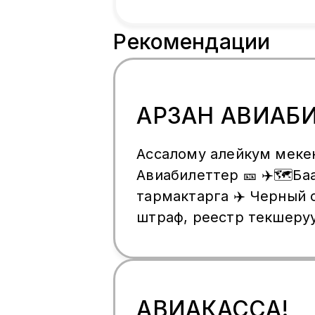
Рекомендации
АРЗАН АВИАБ
Ассалому алейкум меке
Авиабилеттер 🎫 ✈️🗺️Б
тармактарга ✈️ Черный 
штраф, реестр текшеруу
обмен, возврат тарифке
✅ ✈️Эн негизиси:💯% иш
арзан ✈️ сом и рубльга ✈️
☎️+996501162899 ✈️ватса
АВИАКАССА!