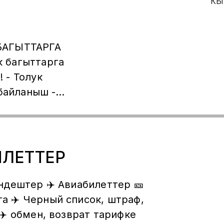
а,
А
БАГЫТТАРГА
 багыттарга
 - Толук
 байланыш -
ымат - Сиз
-
иликтүү,
ер офиске
ИЛЕТТЕР
сизге
Авиабилеттер 🎫
ууңузду
га ✈️ Черный список, штраф,
ды жана
✈️ обмен, возврат тарифке