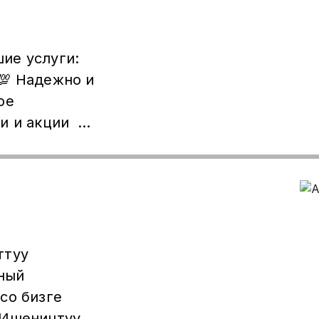
и
 для тех, кто
ие услуги:
ть и
💯 Надежно и
tsApp +996555651710
и и акции 📱
ные способы
ттуу
ный
со бизге
 Ишеничтүү