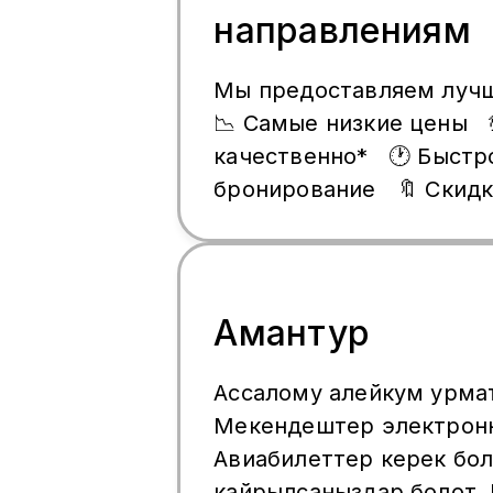
направлениям
нами для консультации 
бронирования. Идеально
Мы предоставляем лучш
ценит экономию, скорос
📉 Самые низкие цены 
надёжность. Wha
качественно* 🕐 Быстрое
бронирование 🔖 Скидк
Онлайн покупка 💸 Раз
оплаты
Амантур
Ассалому алейкум урма
Мекендештер электрон
Авиабилеттер керек бол
кайрылсаныздар болот.