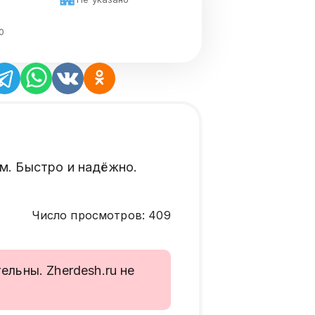
0
м. Быстро и надёжно.
Число просмотров
:
409
льны. Zherdesh.ru не