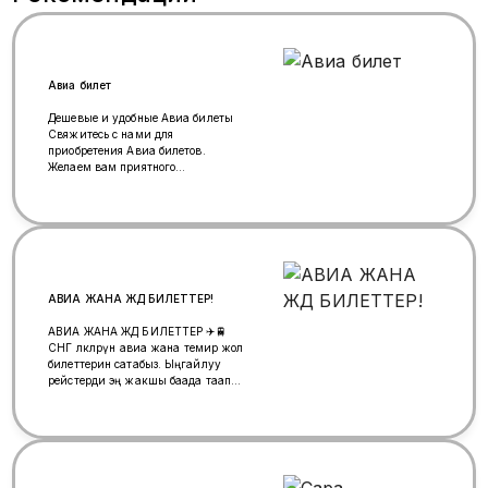
Авиа билет
Дешевые и удобные Авиа билеты
Свяжитесь с нами для
приобретения Авиа билетов.
Желаем вам приятного
путешествия по всему миру!
WhatsApp: +79252275803...✈️
АВИА ЖАНА ЖД БИЛЕТТЕР!
АВИА ЖАНА ЖД БИЛЕТТЕР ✈️🚆
СНГ өлкөлөрүнө авиа жана темир жол
билеттерин сатабыз. Ыңгайлуу
рейстерди эң жакшы баада таап
беребиз. ✔️ Тез жана ишенимдүү
брондоо ✔️ Жүк боюнча маалымат
✔️ Ыңгайлуу маршрут тандоо ✔️
Арзан баалар 📍 Метро Рязанский
проспект Күн сайын иштейбиз
Кайрылыңыз — сизге эң пайдалуу