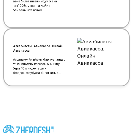
Убактыңызды жана акчаңызды
авиабилет ишенимдуу жана
үнөмдөңүз! +996 (999) 00-88-42 📍
так100% учканга чейин
Биздин дарек: Бишкек шаары
байланышта болом
Киев көчөсү 118
Авиабилеты. Авиакасса. Онлайн
Авиакасса
Ассаламу Алейкум бир туугандар
!!! PAMIRAVIA кассасы 5 жылдан
бери 10 минден ашык
боордошторубузга билет алып
бердик. Биздин максатыбыз арзан
билет менен камсыз кылуу жана
так маалымат беруу! Азыркы
учурда 90% жердештерибизге
электронный билет алып берип
жатабыз,бул ынгайлуу жана
убакытты уномдоо. -ИШЕНИМДУУ
PAMIRAVIAКАССАСЫ СИЗДЕРГЕ
ДАЙЫМА КЫЗМАТ КЫЛАБЫЗ
09:00 дон 20:00 го чейин