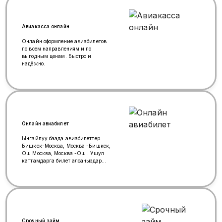
Авиакасса онлайн
Онлайн оформление авиабилетов
по всем направлениям и по
выгодным ценам. Быстро и
надёжно.
Онлайн авиабилет
Ынгайлуу баада авиабилеттер.
Бишкек-Москва, Москва -Бишкек,
Ош Москва, Москва -Ош . Ушул
каттамдарга билет алсаныздар
болот. Иш убактысы 08:00 до
15:00 Ватсап +79998433709
Срочный займ