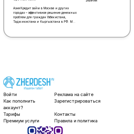
АзияКредит займ в Москве и других
городах – эффективное решение денежных
проблем для граждан Узбекистана,
Таджикистана и Кыргызстана в РФ. Мы
всегда готовы поддержать вас в сложной
ситуации и выручить финансами.
+79858480402
https://wa.me/message/R5C5YV64ABYEC1
Войти
Реклама на сайте
Как пополнить
Зарегистрироваться
аккаунт?
Тарифы
Контакты
Премиум услуги
Правила и политика