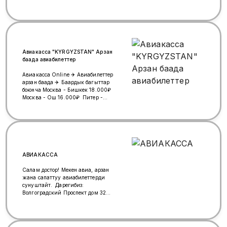
Авиакасса "KYRGYZSTAN" Арзан
баада авиабилеттер
Авиакасса Online ✈️ Авиабилеттер
арзан баада ✈️ Баардык багыттар
боюнча Москва - Бишкек 18.000₽
Москва - Ош 16.000₽ Питер -
Бишкек 18.000₽ Питер - Ош
17.000₽ Екатеринбург - Ош
14.000₽ Екатеринбург - Бишкек
15000 Новосибир - Бишкек
11.000₽ Новосибир - Ош 11.000₽
✈️✈️✈️✈️✈️✈️✈️✈️✈️✈️✈️ Вотцап номер
+996(999) 00-88-42
АВИАКАССА
Салам достор! Мекен авиа, арзан
жана сапаттуу авиабилеттерди
сунуштайт. Дарегибиз:
Волгоградский Проспект дом 32
корпус 8 м. Волгоградский
Проспект (метродон 10 секунд).
Байланыш учун: тел/whatsapp:
+79268453222