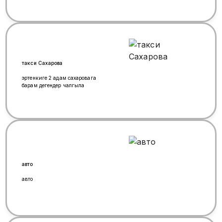
такси Сахарова
эртенкиге 2 адам сахаровага
барам дегендер чалгыла
авто
авто