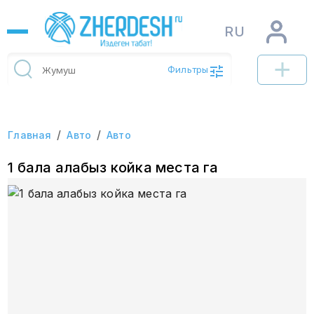
RU
Фильтры
/
/
Главная
Авто
Авто
1 бала алабыз койка места га