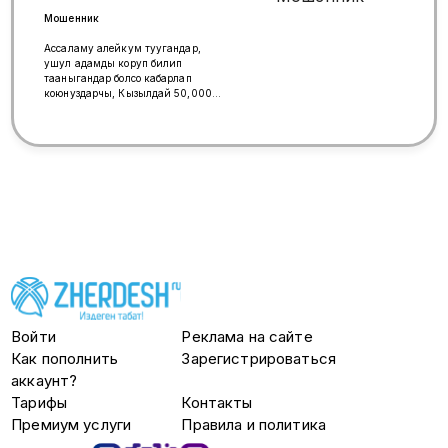
🚲💺🛴🖨️🖥️📺🛢️🚪🪑🏍️ Аманатка
кыянат жок 📱📲🪀+79309008990
Мошенник
🪀+996771858525 Мелис
Ассаламу алейкум туугандар,
ушул адамды коруп билип
тааныгандар болсо кабарлап
коюнуздарчы, Кызылдай 50,000
мин акчаны колум менен бердим,
алдап кетти, машинасын сатам
деп алдын ала акча алып, кайра
Озу уурдап кетет экен. Таалайбек
уулу Нурлан кара суулук.
Паспортуну жуктой албадым.
Войти
Реклама на сайте
Как пополнить
Зарегистрироваться
аккаунт?
Тарифы
Контакты
Премиум услуги
Правила и политика