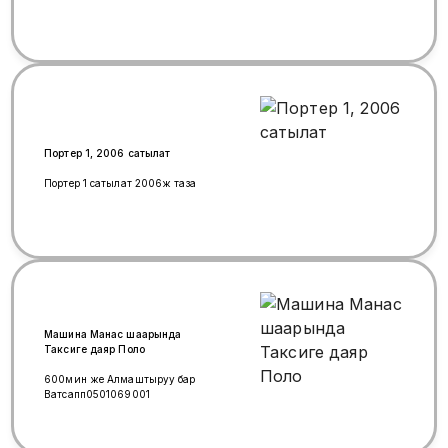
Портер 1, 2006 сатылат
Портер 1 сатылат 2006ж таза
Машина Манас шаарында
Таксиге даяр Поло
600мин же Алмаштыруу бар
Ватсапп0501069001