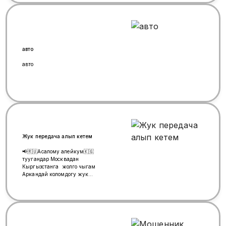
авто
авто
Жук передача алып кетем
📢🇷🇺Асалому алейкум🇰🇬
туугандар Москвадан
Кыргызстанга жолго чыгам
Аркандай коломдогу жук
передача Алып кетем Талас
Токтогул Кара-кол Ташкомур
Шамалды-сай Бургонду Майлуу-
суу Кочкор-Ата Ноокен Базар-
коргон Жалал-абат Озгон Куршап
Ошко чейин барам 🎁🛍️🎒🧳📦🛞🪗