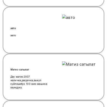
авто
авто
Матиз сатылат
Дэу матиз 2007
наличка,расрочка,выкуп
суйлошобуз. 100 мин машина
озумдуку.