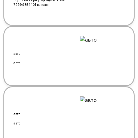
Бортовой Портер арендага Алам
79999854401 ватсапп
авто
авто
авто
авто