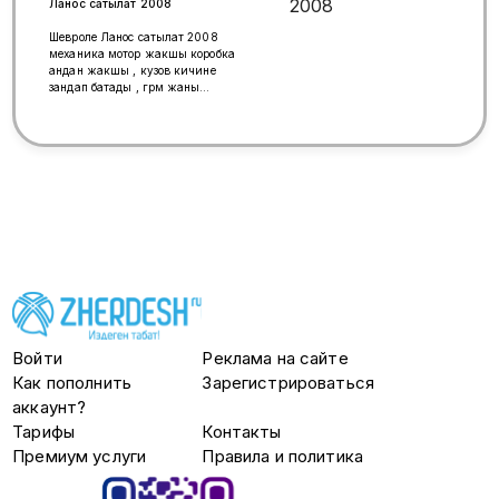
Ланос сатылат 2008
Шевроле Ланос сатылат 2008
механика мотор жакшы коробка
андан жакшы , кузов кичине
зандап батады , грм жаны
радиатор жаны жаны поршня
кольца, тормозной диск колодка
жаны, сел поехал май жебейт
расход аз, матизге Караганда
жакшы , ГАИ тоспойт вообще ))))
матизден 2 литр коп жейт
Войти
Реклама на сайте
Как пополнить
Зарегистрироваться
аккаунт?
Тарифы
Контакты
Премиум услуги
Правила и политика