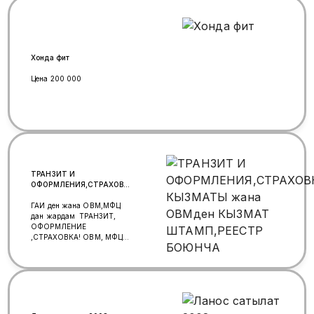
Хонда фит
Цена 200 000
ТРАНЗИТ И
ОФОРМЛЕНИЯ,СТРАХОВКА
КЫЗМАТЫ жана ОВМден
КЫЗМАТ ШТАМП,РЕЕСТР
ГАИ ден жана ОВМ,МФЦ
БОЮНЧА
дан жардам ТРАНЗИТ,
ОФОРМЛЕНИЕ
,СТРАХОВКА! ОВМ, МФЦ
дан ШТАМП ЖАНА РЕЕСТР
БААРЫ ЗАКОН ЧЕНИНДЕ
ЧЕЧИЛЕТ