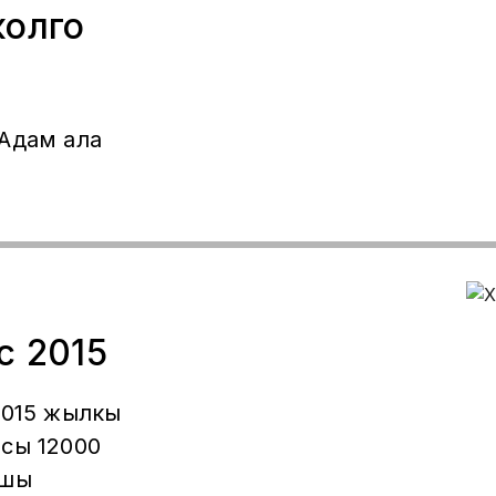
жолго
Адам ала
Хундай Солярис 2015
сы 12000
кшы