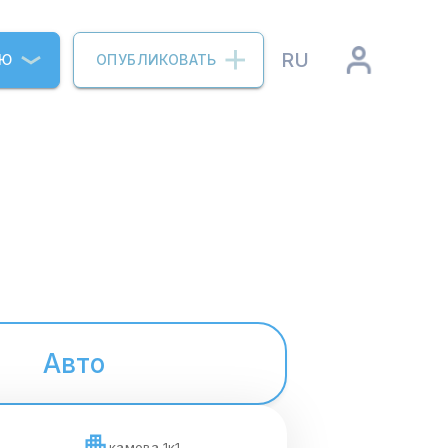
RU
ИЮ
ОПУБЛИКОВАТЬ
Авто
камова 1к1