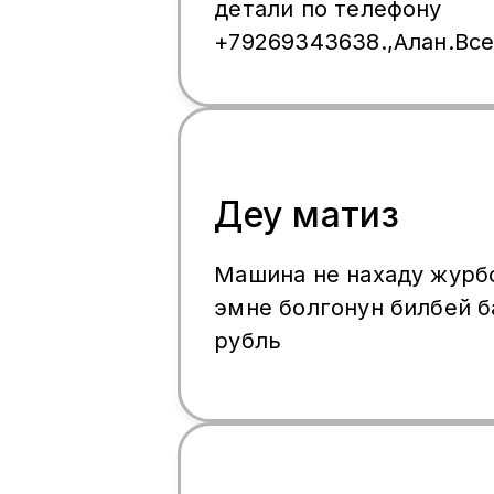
детали по телефону
+79269343638.,Алан.Вс
машины.
Деу матиз
Машина не нахаду журб
эмне болгонун билбей баасы 
рубль