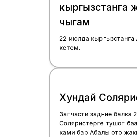
кыргызстанга 
чыгам
22 июлда кыргызстанга 
кетем.
Запчасти задние балка 2015 жылкы
Соляристерге тушот баа
ками бар Абалы ото жа