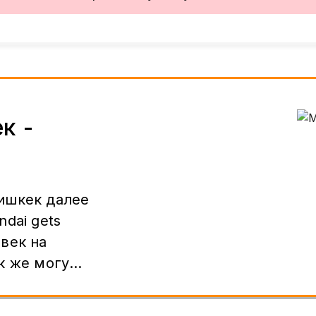
к -
ишкек далее
dai gets
век на