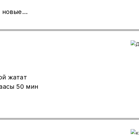
е новые
ой жатат
50 мин