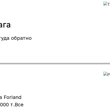
ага
туда обратно
000 т.Все