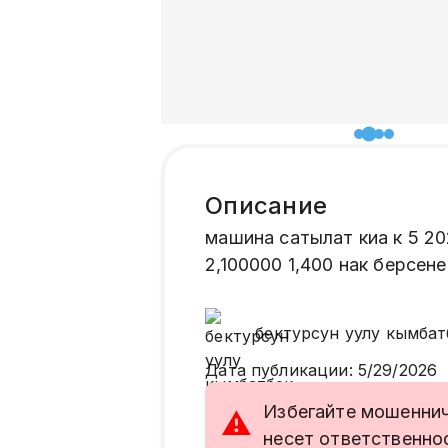
Описание
машина сатылат киа к 5 2
2,100000 1,400 нак берсен
бектурсун уулу
кымбат
Дата публикации
:
5/29/2026
Избегайте мошенниче
⚠
несет ответственно