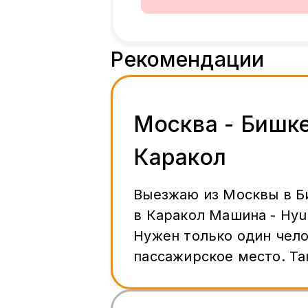
Рекомендации
Москва - Бишке
Каракол
Выезжаю из Москвы в Б
в Каракол Машина - Hyun
Нужен только один чело
пассажирское место. Так же могу
взять пару сумок. По цене
договоримся. Дата отъезда