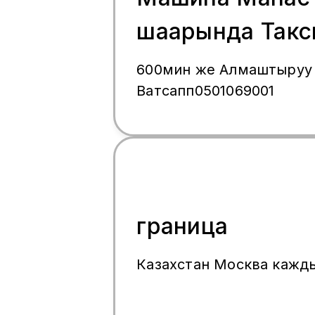
шаарында Такс
Поло
600мин же Алмаштыруу
Ватсапп0501069001
граница
Казахстан Москва кажд