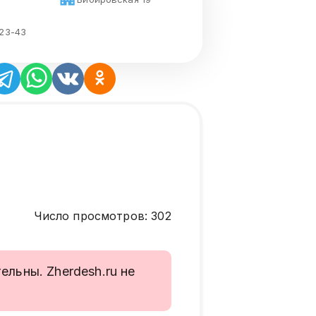
-23-43
Число просмотров
:
302
льны. Zherdesh.ru не