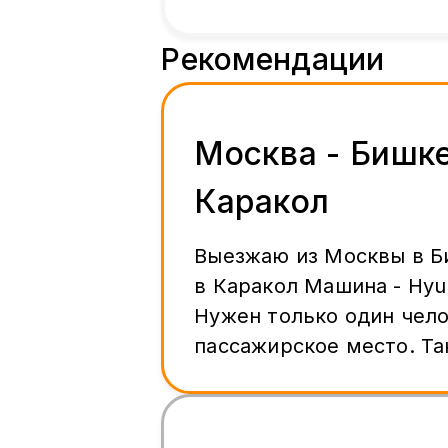
Рекомендации
Москва - Бишке
Каракол
Выезжаю из Москвы в Б
в Каракол Машина - Hyun
Нужен только один чело
пассажирское место. Так же могу
взять пару сумок. По цене
договоримся. Дата отъезда
08.08.2026