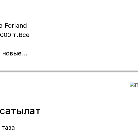
000 т.Все
е новые
 сатылат
 таза