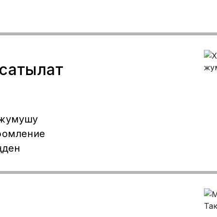
 сатылат
 жумушу
офомление
ңден