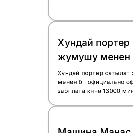
Хундай портер
жумушу менен
Хундай портер сатылат
менен бүт официально 
зарплата күнүнө 13000 ми
Машина Манас