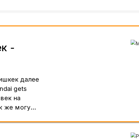
к -
ишкек далее
dai gets
век на