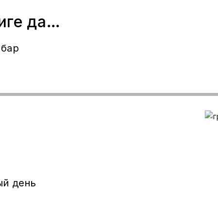
иге даяр
 бар
ый день