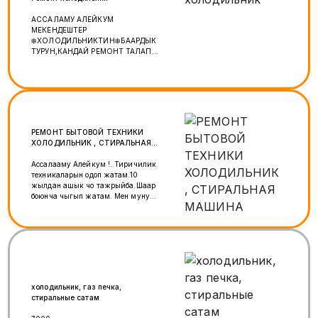
АССАЛАМУ АЛЕЙКУМ
МЕКЕНДЕШТЕР
❄️ХОЛОДИЛЬНИКТИН❄️БААРДЫК
ТУРУН,КАНДАЙ РЕМОНТ ТАЛАП
КЫЛСА ДА ОНДОЙМ.ГАРАНТИЯ
БАР АРЗАН
ХОЛОДИЛЬНИКТЕРДИ БИЗДЕН
САТЫП АЛСАНЫЗДАР БОЛОТ.
УЛАНБЕК 89772858172
РЕМОНТ БЫТОВОЙ ТЕХНИКИ
ХОЛОДИЛЬНИК , СТИРАЛЬНАЯ
МАШИНА
Ассалааму Алейкум !. Тиричилик
техникаларын оңдоп жатам.10
жылдан ашык чоң тажрыйба.Шаар
боюнча чыгып жатам. Мен муну
өзүм үчүн жасагандай кылам!
Чакыруу жардам берүүгө
кубанычта болот! +79011298383
===================
Ассалааму Алейкум!!Делаю
ремонт бытовой техники.Большой
опыт более 10 лет.Выезжаю по
всему городу. Делаю хорошо как
холодильник, газ печка,
себе ! Звоните буду рад помочь!
стиральные сатам
+79011298383