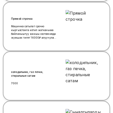
Прямой строчка
Машинка сатылат срочно
кыргызстанга кетип жатканыма
байланыштуу жакшы состоянияда
жумшак тигет 16000₽ алуучулар
чалгыла суйлошобуз.
Тел:+79911612200
Вотсап:+79775483097
холодильник, газ печка,
стиральные сатам
7000