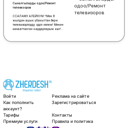
Сыналгыларды оңдоо/Ремонт
телевизоров
ССАЛАМУ АЛЕЙКУМ !!Мен 8
жылдан ашык убакыттан бери
телевизорлорду оңдоп келем! Менин
канааттанган кардарларым көп!
Мен тез жетем! Мен сапаттуу
жумуш жасайм! БААСЫ АРЗАН!
+79011298383 номерине чалыңыз
АССАЛАМУ АЛЕЙКУМ !!
Ремонтирую телевизоры уже более
8-ми лет! Большая база довольных
клиентов ! Приеду быстро !
Сделаю качественно! НЕДОРОГО!
ЗВОНИТЕ +79011298383
Войти
Реклама на сайте
Как пополнить
Зарегистрироваться
аккаунт?
Тарифы
Контакты
Премиум услуги
Правила и политика