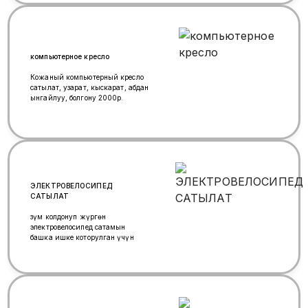
выходных,павильон
463.Звоните,приезжайте,приходите
!!!
компьютерное кресло
Кожаный компьютерный кресло
сатылат, узарат, кыскарат, абдан
ынгайлуу, болгону 2000р.
ЭЛЕКТРОВЕЛОСИПЕД
САТЫЛАТ
Өзүм колдонуп жүргөн
электровелосипед сатамын
башка ишке которулган үчүн