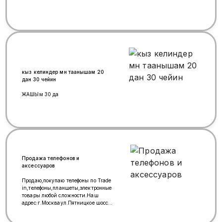
кыз келиндер мн таанышам 20
дан 30 чейин
ЖАШЫм 30 да
Продажа телефонов и
аксессуаров
Продаю,покупаю телефоны по Trade
in,телефоны,планшеты,электронные
товары любой сложности.Наш
адрес:г.Москваул.Пятницкое шоссе
д.18,Митинский радио
рынок.Работаем каждый день,без