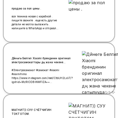
продаю за пол цены .
вся техника новая с каробкой .
пищите звоните . еще есть другие
детали не могла вылажить .
напишите в WhatsApp и отправлю
фото . или можете приехать и
посмотреть .
Дүйнөгө Белгилүү Xiaomi брендинин оригинал
электросамокаттары дүң жана чекене
сатылууда✨️✨️✨️
#Электросамокат #самокат #xiaomi
#xiamihimo
https://www.instagram.com/reel/CtbUH2LrJi7/?
igshid=MzRlODBiNWFlZA==
https://wa.me/c/77760030360
https://wa.me/79779929602 Ватсапп менен
байланышка чыгышынарды сурана кетем!
МАГНИТ)) СУУ СЧЁТЧИГИН
ТОКТОТОМ.