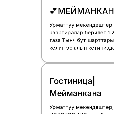
🕒 түнгө 🌙 суткага 🗓 берилет.
💕МЕЙМАНКАН
ЧАЛ: +7 963 991-08-88 ,
телеграмм,+796608528
Урматтуу мекендештер )
связь 🤍 Жөн гана кел, 
квартиралар берилет 1.
таза Тынч бут шарттары
келип эс алып кетинизд
мах имо телеграмм жаз
м Преображенская площ
Семеновская
Гостиница|
Мейманкана
Урматтуу мекендештер,