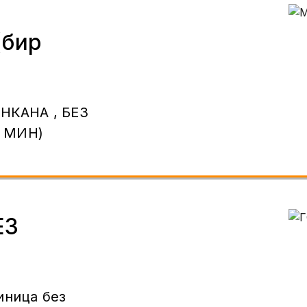
бир
 МИН)
ЕЗ
иница без