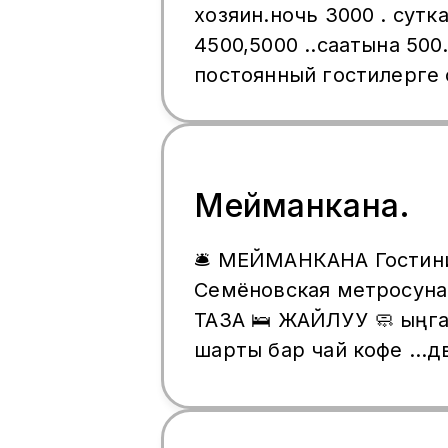
хозяин.ночь 3000 . сутк
4500,5000 ..саатына 500.
постоянный гостилерге 
Мейманкана.
🛎️ МЕЙМАНКАНА Гостиница 🏨 📍
Семёновская метроcунан
ТАЗА 🛌 ЖАЙЛУУ 🧼 ыңгайлуу 
шарты бар чай кофе ...д
комнатная квартира .И(
да бар ) 🔑 ХОЗЯИН ЖО
тынчтыкта эс ал! ⏱ Ижара: 2–3 саат