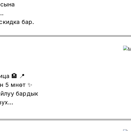
асына
..
скидка бар.
 5 мүнөт ✨
бардык
вух
комнаталар
К —