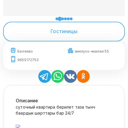
Гостиницы
Беляево
миклухо-маклая 55
9655172753
Описание
суточный квартира берилет таза тынч
баардык шарттары бар 24/7