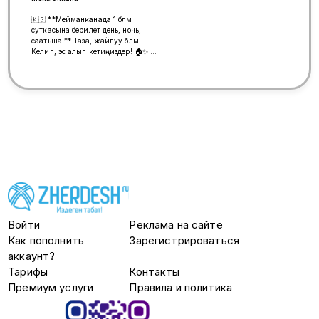
Фотографии соответствуют.
🇰🇬 **Мейманканада 1 бөлмө
суткасына берилет день, ночь,
саатына!** Таза, жайлуу бөлмө.
Келип, эс алып кетиңиздер! 🏠✨ 📞
Толук маалымат үчүн WhatsApp
ка жазыңыздар. 🇷🇺 **В
гостинице сдаётся 1 комната
посуточно!** Чистая и уютная
комната. Приходите, отдыхайте с
комфортом! 🏠✨ 📞 За
подробностями пишите в
WhatsApp .
Войти
Реклама на сайте
Как пополнить
Зарегистрироваться
аккаунт?
Тарифы
Контакты
Премиум услуги
Правила и политика