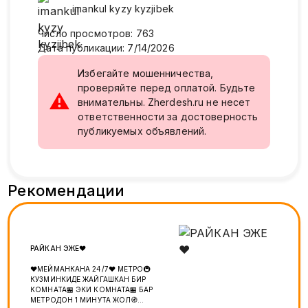
imankul kyzy
kyzjibek
Число просмотров
:
763
Дата публикации
:
7/14/2026
Избегайте мошенничества,
проверяйте перед оплатой. Будьте
⚠
внимательны. Zherdesh.ru не несет
ответственности за достоверность
публикуемых объявлений.
Рекомендации
РАЙКАН ЭЖЕ❤️
❤️МЕЙМАНКАНА 24/7❤️ МЕТРО🚇
КУЗМИНКИДЕ ЖАЙГАШКАН БИР
КОМНАТА🏪 ЭКИ КОМНАТА🏪 БАР
МЕТРОДОН 1 МИНУТА ЖОЛ🧭