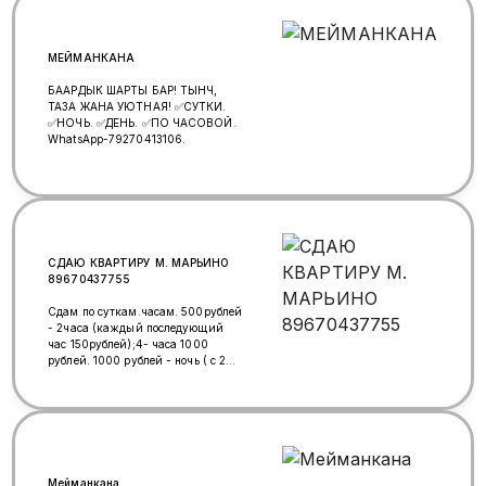
МЕЙМАНКАНА
БААРДЫК ШАРТЫ БАР! ТЫНЧ,
ТАЗА ЖАНА УЮТНАЯ! ✅СУТКИ.
✅НОЧЬ. ✅ДЕНЬ. ✅ПО ЧАСОВОЙ.
WhatsApp-79270413106.
СДАЮ КВАРТИРУ М. МАРЬИНО
89670437755
Сдам по суткам.часам. 500рублей
- 2часа (каждый последующий
час 150рублей);4- часа 1000
рублей. 1000 рублей - ночь ( с 20-
00вечера до 10-00утра);
1000рублей - полные сутки;
Залоговой суммы нет. Постельные
принадлежности, беспроводной
интернет, кабельное ТВ, вся
необходимая бытовая техника
входит в стоимость проживания.
Мейманкана