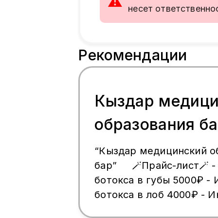
⚠
несет ответственно
Рекомендации
Кыздар медици
образования б
“Кыздар медицинский о
бар” 🪄Прайс-лист🪄 - Инъекции
ботокса в губы 5000₽ -
ботокса в лоб 4000₽ - 
ботокса вокруг глаз 400