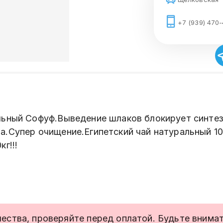
+7 (939) 470
льный Софуф.Выведение шлаков блокирует синте
а.Супер очищение.Египетский чай натуральный 1
г!!!
ства, проверяйте перед оплатой. Будьте внимате