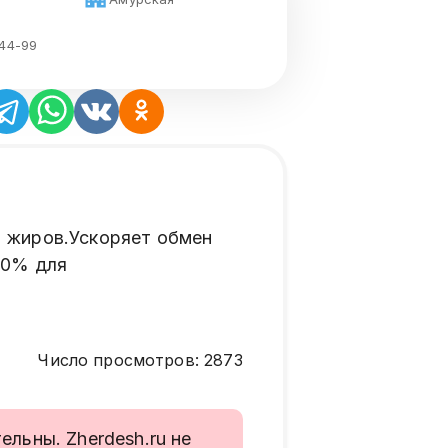
-44-99
з жиров.Ускоряет обмен
00% для
Число просмотров
:
2873
льны. Zherdesh.ru не