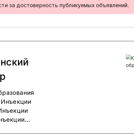
сти за достоверность публикуемых объявлений.
нский
ар
бразования
 Инъекции
Инъекции
0₽ -