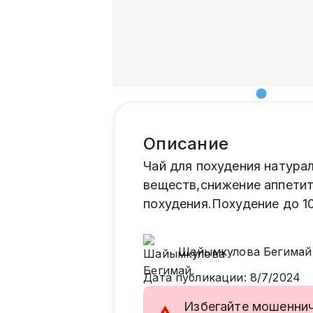
Описание
Чай для похудения натура
веществ,снижение аппетит
похудения.Похудение до 10к
Шайымкулова
Бегимай
Дата публикации
:
8/7/2024
Избегайте мошенниче