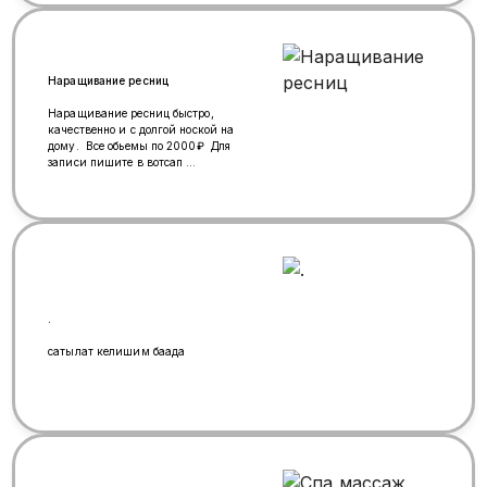
Studio «Эмма»( Азалия) 📲 Запись
прямо в WhatsApp:
https://wa.me/79015918899 🔥
Места ограничены — успей
записаться!!!!
Наращивание ресниц
Наращивание ресниц быстро,
качественно и с долгой ноской на
дому. Все обьемы по 2000₽ Для
записи пишите в вотсап
89035651341
.
сатылат келишим баада