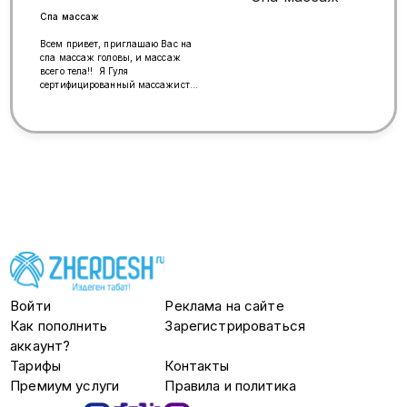
Спа массаж
Всем привет, приглашаю Вас на
спа массаж головы, и массаж
всего тела!! Я Гуля
сертифицированный массажист
Виды массажа: лимфодренажный,
антицеллюлитный, медовый,
баночный МАССАЖ ТОЛЬКО ДЛЯ
ДЕВУШЕК!!! МУЖЧИН ПРОСЬБА
НЕ БЕСПОКОИТЬ
❗❗❗*79898427770
Войти
Реклама на сайте
Как пополнить
Зарегистрироваться
аккаунт?
Тарифы
Контакты
Премиум услуги
Правила и политика