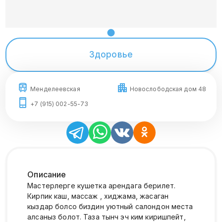
Здоровье
Менделеевская
Новослободская дом 48
+7 (915) 002-55-73
Описание
Мастерлерге кушетка арендага берилет.
Кирпик каш, массаж , хиджама, жасаган
кыздар болсо биздин уютный салондон места
алсаныз болот. Таза тынч эч ким киришпейт,