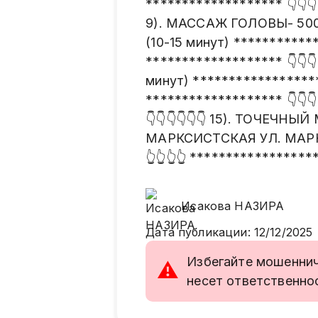
******************* 👇👇👇
9). МАССАЖ ГОЛОВЫ- 500р (
(10-15 минут) ************
******************* 👇👇
минут) *****************
******************* 👇👇
👇👇👇👇👇👇 15). ТОЧЕЧНЫЙ
МАРКСИСТСКАЯ УЛ. МАРКС
👆👆👆👆 *******************
Исакова
НАЗИРА
Дата публикации
:
12/12/2025
Избегайте мошенниче
⚠
несет ответственно