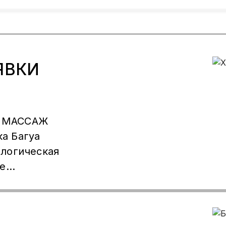
ЯВКИ
ун МАССАЖ
а Багуа
ое