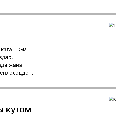
кага 1 кыз
здар.
ада жана
еплоходдо 2–
з. Жүзүңүз
е алгандар,
р. Обед,
жана
ы кутом
н толугу