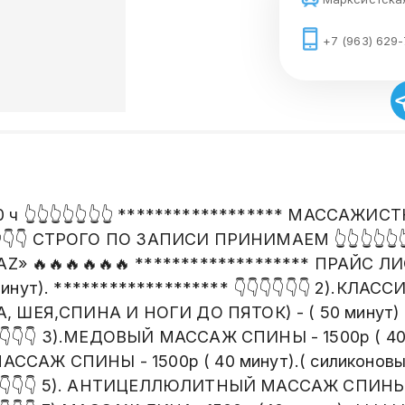
+7 (963) 629-
22.00 ч 👆👆👆👆👆👆👆 ****************** МАССАЖ
👇👇👇 СТРОГО ПО ЗАПИСИ ПРИНИМАЕМ 👆👆👆👆👆👆
🔥🔥🔥🔥🔥 ******************* ПРАЙС ЛИСТ.!!!
инут). ******************* 👇👇👇👇👇👇 2).КЛ
А, ШЕЯ,СПИНА И НОГИ ДО ПЯТОК) - ( 50 мину
👇👇👇👇 3).МЕДОВЫЙ МАССАЖ СПИНЫ - 1500р ( 40
 МАССАЖ СПИНЫ - 1500р ( 40 минут).( силиконовы
👇👇👇👇 5). АНТИЦЕЛЛЮЛИТНЫЙ МАССАЖ СПИНЫ -