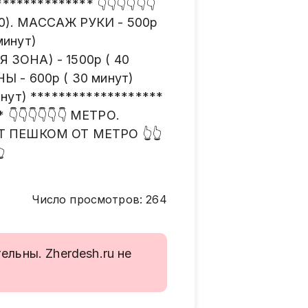
************ 👇👇👇👇👇👇
 10). МАССАЖ РУКИ - 500р
минут)
 ЗОНА) - 1500р ( 40
Ы - 600р ( 30 минут)
инут) *******************
👇👇👇👇👇👇 МЕТРО.
Т ПЕШКОМ ОТ МЕТРО 👆👆

Число просмотров
:
264
льны. Zherdesh.ru не