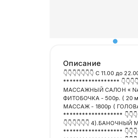
Описание
👇👇👇👇👇👇👇 С 11.00 до 
****************** 👇👇👇
МАССАЖНЫЙ САЛОН « NAZ» 
ФИТОБОЧКА - 500р. ( 20 м
МАССАЖ - 1800р ( ГОЛОВ
******************* 👇👇
👇👇👇👇👇👇 4).БАНОЧНЫЙ
******************* 👇