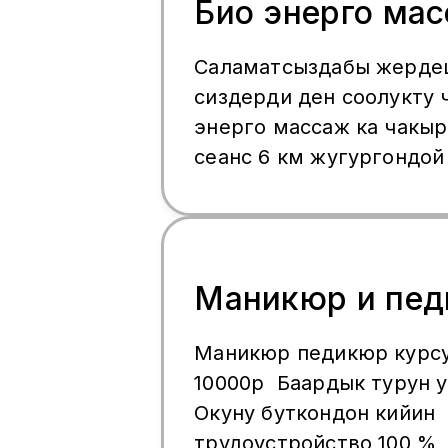
Био энерго ма
Саламатсыздабы жерде
сиздерди ден соолукту 
энерго массаж ка чакы
сеанс 6 км жугургондой
приседания кылгандай п
Он жолу кол менен мас
барабар. Кыз келиндер
Кенээн маалыматты ват
Маникюр и пе
алсаныздар болот.
Маникюр педикюр курсу
10000р Баардык турун 
Окуну буткондон кийин
трудоустройство 100 %