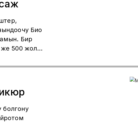
ссаж
штер,
чындоочу Био
рамын. Бир
 же 500 жолу
айда берет.
саж кылганга
ге кылабыз.
сап аркылуу
дикюр
 болгону
уйротом