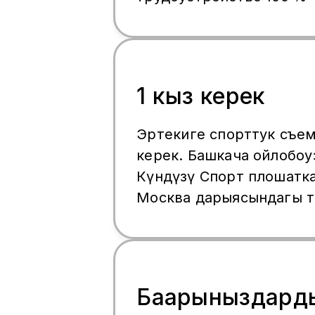
1 кыз керек
Эртеңкиге спорттук съем
керек. Башкача ойлобоңу
Күндүзү Спорт плошатк
Москва дарыясындагы т
3 сааттай видео тартабы
көрүнбөйт. Химкиге кел
кызыксаңыздар жазыңызда
суусундук, мороженое 
Баарыныздард
теплоходдун чыгымдары