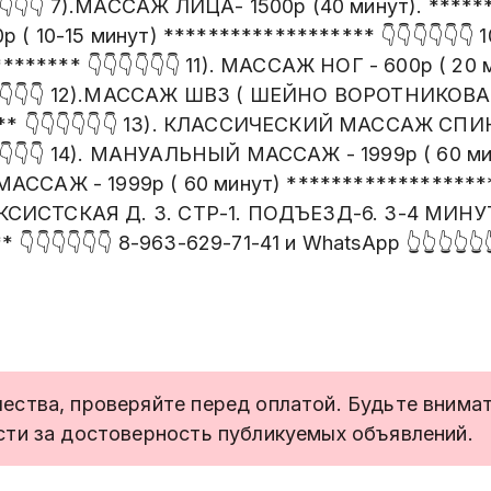
👇👇👇 7).МАССАЖ ЛИЦА- 1500р (40 минут). *******
 10-15 минут) ******************* 👇👇👇👇👇👇
******* 👇👇👇👇👇👇 11). МАССАЖ НОГ - 600р ( 20 
👇👇👇👇 12).МАССАЖ ШВЗ ( ШЕЙНО ВОРОТНИКОВАЯ
** 👇👇👇👇👇👇 13). КЛАССИЧЕСКИЙ МАССАЖ СПИН
👇👇👇👇 14). МАНУАЛЬНЫЙ МАССАЖ - 1999р ( 60 м
 МАССАЖ - 1999р ( 60 минут) ******************* 
ИСТСКАЯ Д. 3. СТР-1. ПОДЪЕЗД-6. 3-4 МИНУ
 👇👇👇👇👇👇 8-963-629-71-41 и WhatsApp 👆👆👆👆👆
ства, проверяйте перед оплатой. Будьте внимате
сти за достоверность публикуемых объявлений.