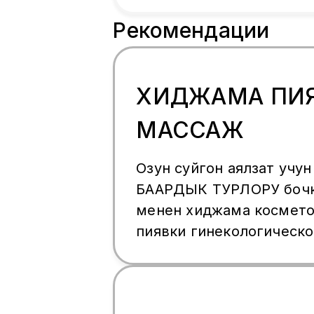
Рекомендации
ХИДЖАМА ПИ
МАССАЖ
Озун суйгон аялзат уч
БААРДЫК ТУРЛОРУ бочк
менен хиджама косметологическая
пиявки гинекологическ
оздоровление