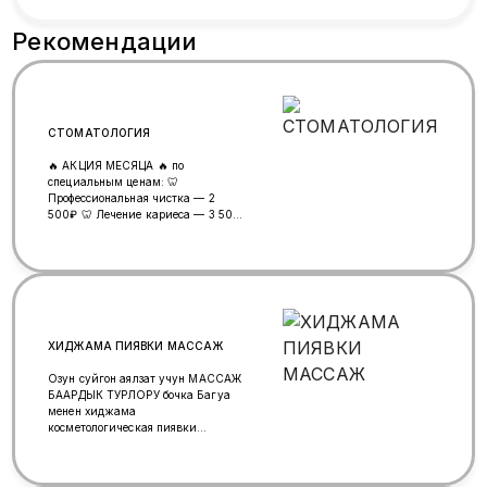
Рекомендации
СТОМАТОЛОГИЯ
🔥 АКЦИЯ МЕСЯЦА 🔥 по
специальным ценам: 🦷
Профессиональная чистка — 2
500₽ 🦷 Лечение кариеса — 3 500
₽ 🦷 Удаление зуба — 4 500 ₽ 🦷
Дентальная имплантация — от 18
000 ₽ ⏳ Акция действует только в
течение месяца! Записывайтесь
прямо сейчас в сообщения или по
телефону: +7933 7010696 Метро:
Краснопресненская
ХИДЖАМА ПИЯВКИ МАССАЖ
Озун суйгон аялзат учун МАССАЖ
БААРДЫК ТУРЛОРУ бочка Багуа
менен хиджама
косметологическая пиявки
гинекологическое оздоровление