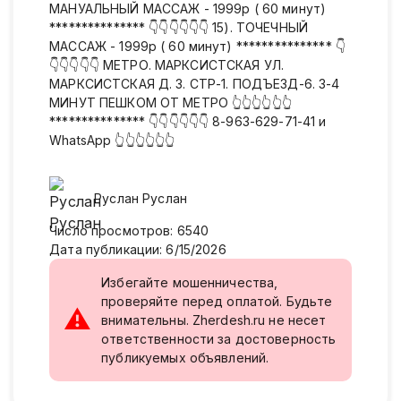
МАНУАЛЬНЫЙ МАССАЖ - 1999р ( 60 минут)
*************** 👇👇👇👇👇👇 15). ТОЧЕЧНЫЙ
МАССАЖ - 1999р ( 60 минут) *************** 👇
👇👇👇👇👇 МЕТРО. МАРКСИСТСКАЯ УЛ.
МАРКСИСТСКАЯ Д. 3. СТР-1. ПОДЪЕЗД-6. 3-4
МИНУТ ПЕШКОМ ОТ МЕТРО 👆👆👆👆👆👆
*************** 👇👇👇👇👇👇 8-963-629-71-41 и
WhatsApp 👆👆👆👆👆👆
Руслан
Руслан
Число просмотров
:
6540
Дата публикации
:
6/15/2026
Избегайте мошенничества,
проверяйте перед оплатой. Будьте
⚠
внимательны. Zherdesh.ru не несет
ответственности за достоверность
публикуемых объявлений.