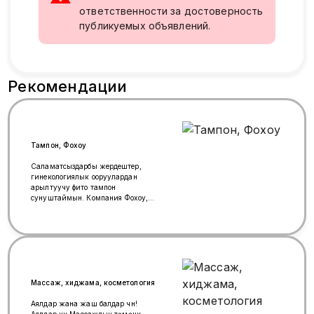
ответственности за достоверность
публикуемых объявлений.
Рекомендации
Тампон, Фохоу
Саламатсыздарбы жердештер,
гинекологиялык ооруулардан
арылтуучу фито тампон
сунуштаймын. Компания Фохоу,
озумдо сонун результат болду,
оригинал кенээн маалымат
+79269809884 ватсаптан жооп
берём. Эрозия, киста, молочница,
выделения ж.б арыласыздар.
Массаж, хиджама, косметология
Аялдар жана жаш балдар үчүн!