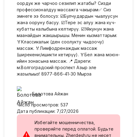
оордук же чарчоо сезилип жатабы? Сизди
профессионалдуу массажга чакырам✅ Сиз
эмнеге ээ болосуз: ☑️Булчуңдардын чыңалуусун
жана ооруну басуу. ☑️Терең эс алуу жана күч-
кубатты калыбына келтирүү. ☑️Уйкунун жана
маанайдын жакшырышы. Менин кызматтарым:
🏅Классикалык (ден соолукту чыңдоочу)
массаж. 🏅Лимфодренаждык массаж
(ширеңкени/ишикти кетирүү). 🏅Бел жана моюн-
ийин зонасына массаж. 📍 Дареги:
м.Волгоградский проспект Азыр эле
жазылыңыз! 8977-866-41-30 Мырза
Болотова
Айжан
Число просмотров
:
537
Дата публикации
:
7/27/2026
Избегайте мошенничества,
проверяйте перед оплатой. Будьте
⚠
внимательны. Zherdesh.ru не несет