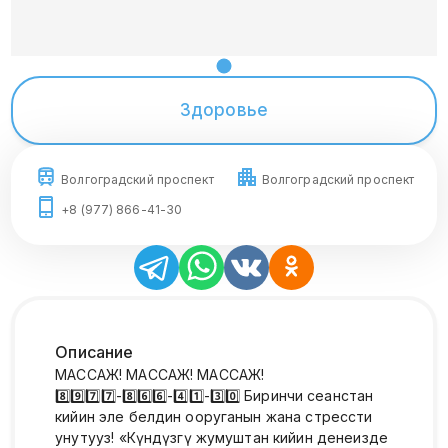
Здоровье
Волгоградский проспект
Волгоградский проспект
+8 (977) 866-41-30
Описание
МАССАЖ! МАССАЖ! МАССАЖ!
8️⃣9️⃣7️⃣7️⃣-8️⃣6️⃣6️⃣-4️⃣1️⃣-3️⃣0️⃣ Биринчи сеанстан
кийин эле белдин ооруганын жана стрессти
унутуңуз! «Күндүзгү жумуштан кийин денеңизде