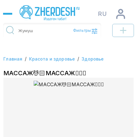
RU
Фильтры
/
/
Главная
Красота и здоровье
Здоровье
МАССАЖ💆🏻МАССАЖ💆🏻‍♀️