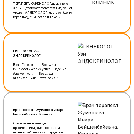
ТЕРАПЕВТ, КАРДИОЛОГ,дерматолог,
ХИРУРГ,травматолог(обрезание/суннот),
уролог, АЛЛЕРГОЛОГ, лор-врач(дети/
взрослые), УЗИ-почек и печени,
педитрия,СТОМАТОЛОГИЯ, ГИНЕКОЛОГИЯ,
гинеколог Более 1000 видов анализов!
Дневной стационар! МЕДИЦИНАЛЫК
БОРБОРДО! ЖОГОРКУ КАТЕГОРИЯДАГЫ
ДАРЫГЕРЛЕР КАБЫЛ АЛАТ: ЛОР врач,
Хирургия,Урология, стоматолог, Терапия,
гинеколог,
ГИНЕКОЛОГ Узи
Аллергология,Гастроэнтерология,УЗИ,Анализы,
ЭНДОКРИНОЛОГ
Дневной стационар 1. М. Нахимовский
проспект, Сивашская 7к2 2. М. ВДНХ,
Врач Гинеколог — Все виды
Кондратюка 2 3. М. Митино, Пятницкое шоссе
гинекологических услуг - Ведение
35 Ежедневно с 09:00 20:00. Запись на прием
беременности — Все виды
по номеру: +7 925 103 2277 (WhatsApp) +7
анализов - УЗИ - Установка и
925 103 2255 (WhatsApp) +7 925 103 2777
извлечение спирали - Лечение
(WhatsApp)
гормонов - ⁠Лечение бесплодия
Врач терапевт Жумашева Инара
Бейшенбайевна. Клиника
ДАСТАН - 89259172161.
м.Пролетарская
Современные методы
профилактики, диагностики и
лечения заболеваний: Сердечно-