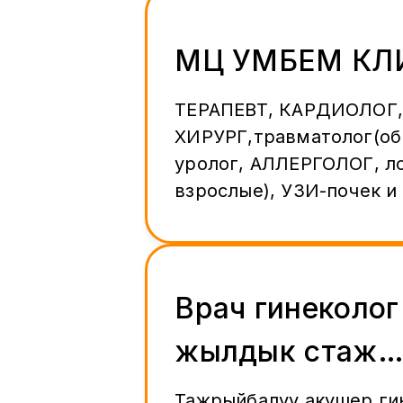
МЦ УМБЕМ КЛ
ТЕРАПЕВТ, КАРДИОЛОГ,
ХИРУРГ,травматолог(обр
уролог, АЛЛЕРГОЛОГ, ло
взрослые), УЗИ-почек и
педитрия,СТОМАТОЛОГ
гинеколог Более 1000 видов анализов! Дневной
стационар! МЕДИЦИНА
ЖОГОРКУ КАТЕГОРИЯД
Врач гинеколог
КАБЫЛ АЛАТ: ЛОР врач, Хирургия,Урология,
жылдык стаж
стоматолог, Терапия, ги
Аллергология,Гастроэн
89263447767. 
Тажрыйбалуу акушер ги