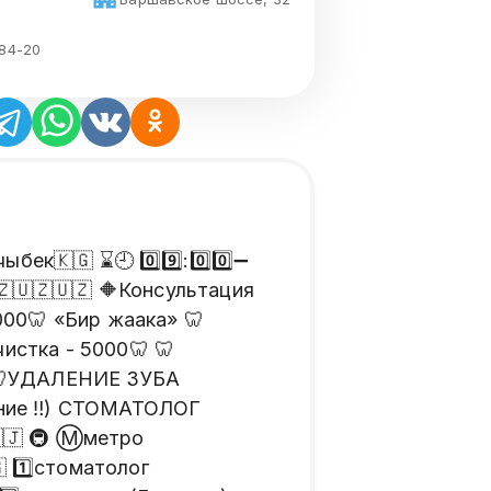
-84-20
🇰🇬 ⌛️🕘 0️⃣9️⃣:0️⃣0️⃣➖
🇿🇺🇿🇺🇿 🔶️Консультация
000🦷 «Бир жаака» 🦷
истка - 5000🦷 🦷
 🦷УДАЛЕНИЕ ЗУБА
ание ‼️) СТОМАТОЛОГ
🇯 🚇 Ⓜ️метро
 1️⃣стоматолог