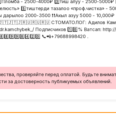
⃣Пломба - 2500-4000₽ 3️⃣тиш алуу - 2500-5000₽ 4
елюсть» 5️⃣тиштерди тазалоо «проф.чистка» - 500
 дарылоо 2000-3500 ❗️❗️Акыл азуу 5000 - 10,000
🇹🇯🇹🇯🇹🇯🇷🇺🇷🇺🇷🇺 СТОМАТОЛОГ: Адилов Ка
/dr.kamchybek_/ Подписчиков 1️⃣0️⃣% Ватсап: http
⃣8️⃣9️⃣9️⃣8️⃣4️⃣2️⃣0️⃣ 📞📲+79688998420 .
ства, проверяйте перед оплатой. Будьте внимате
сти за достоверность публикуемых объявлений.