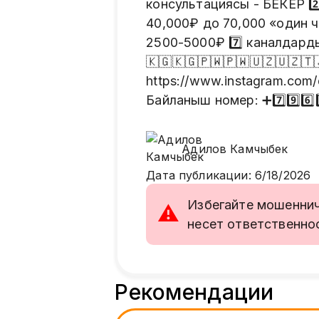
консультациясы - БЕКЕР 2️
40,000₽ до 70,000 «один ч
2500-5000₽ 7️⃣ каналдарды
🇰🇬🇰🇬🇵🇼🇵🇼🇺🇿🇺🇿
https://www.instagram.com
Байланыш номер: ➕7️⃣9️⃣6️⃣8️
Адилов
Камчыбек
Дата публикации
:
6/18/2026
Избегайте мошенниче
⚠
несет ответственно
Рекомендации