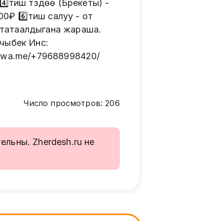
️⃣тиш түздөө (Брекеты) -
0₽ 6️⃣тиш салуу - от
₽ татаалдыгана жараша.
мчыбек Инс:
://wa.me/+79688998420/
Число просмотров
:
206
льны. Zherdesh.ru не