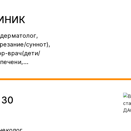
ИНИК
дерматолог,
езание/суннот),
р-врач(дети/
 печени,
ИЯ, ГИНЕКОЛОГИЯ,
ЛЫК БОРБОРДО!
АГЫ ДАРЫГЕРЛЕР
 30
неколог,
терология,УЗИ,Анализы,
Клиника
неколог