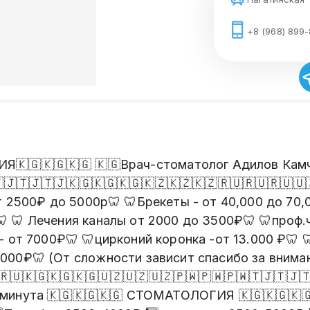
+8 (968) 899
🇬🇰🇬🇰🇬 🇰🇬Врач-стоматолог Адилов Камчыбек
 🇹🇯🇹🇯🇹🇯🇰🇬🇰🇬🇰🇬🇰🇿🇰🇿🇰🇿🇷🇺🇷🇺🇷🇺
т 2500₽ до 5000р🦷 🦷Брекеты - от 40,000 до 70,
 🦷 Лечения каналы от 2000 до 3500₽🦷 🦷проф.ч
- от 7000₽🦷 🦷цирконий коронка -от 13.000 ₽
000₽🦷 (От сложности зависит спасибо за вним
🇺🇰🇬🇰🇬🇰🇬🇺🇿🇺🇿🇺🇿🇵🇼🇵🇼🇵🇼🇹🇯🇹🇯
➖минута 🇰🇬🇰🇬🇰🇬 СТОМАТОЛОГИЯ 🇰🇬🇰🇬🇰🇬