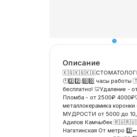
Описание
🇰🇬🇰🇬🇰🇬СТОМАТОЛОГИЯ
🕚2️⃣2️⃣:0️⃣0️⃣ часы работы
бесплатно! 🦷Удаление - о
Пломба - от 2500₽ 4000₽🦷
металлокерамика коронки 
МУДРОСТИ от 5000 до 10,
Адилов Камчыбек 🇷🇺🇷🇺
Нагатинская От метро 2️⃣