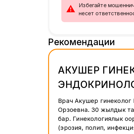
Избегайте мошенниче
⚠
несет ответственно
Рекомендации
АКУШЕР ГИНЕ
ЭНДОКРИНОЛО
89961338697(С
Врач Акушер гинеколог
Орзоевна. 30 жылдык 
лет)
бар. Гинекологиялык оо
(эрозия, полип, инфекци