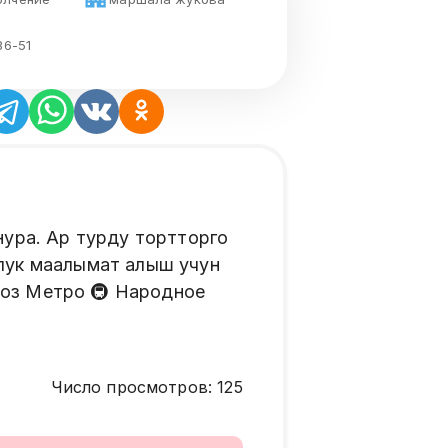
86-51
ура. Ар турду тортторго
олук маалымат алыш учун
воз Метро 🚇 Народное
Число просмотров
:
125