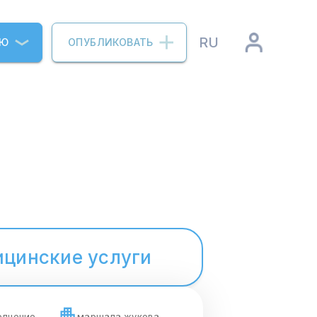
RU
ИЮ
ОПУБЛИКОВАТЬ
цинские услуги
олчение
маршала жукова