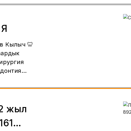
ИЯ
в Кылыч 🦷
аардык
ирургия
одонтия
нтация
рентген
2 жыл
161