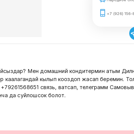
+7 (926) 156-
айсыздар? Мен домашний кондитермин атым Дилн
ер каалагандай кылып кооздоп жасап беремин. Т
 +79261568651 связь, ватсап, телеграмм Самовы
нча да суйлошсок болот.