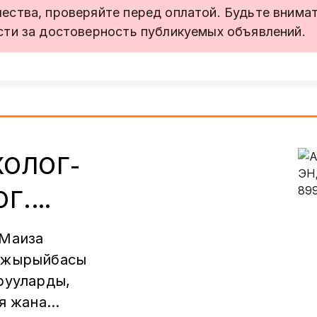
ства, проверяйте перед оплатой. Будьте внимате
сти за достоверность публикуемых объявлений.
КОЛОГ-
Г.
таж 30
 Маиза
тажырыйбасы
рууларды,
я жана