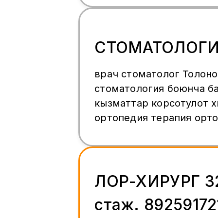
СТОМАТОЛОГ
врач стоматолог Толоно
стоматология боюнча б
кызматтар корсотулот х
ортопедия терапия орт
(брекет лайнеры) импла
профессиональная чистка зубов 3000
рублей консультация и 
бесплатно
ЛОР-ХИРУРГ 3
стаж. 89259172