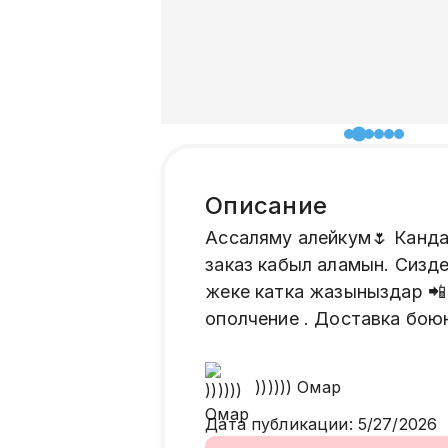
Описание
Ассаляму алейкум🌷 Канд
заказ кабыл аламын. Сизд
жеке катка жазыныздар 📲
ополчение . Доставка бою
))))))
Омар
Дата публикации
:
5/27/2026