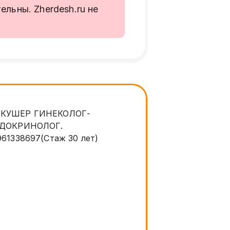
льны. Zherdesh.ru не