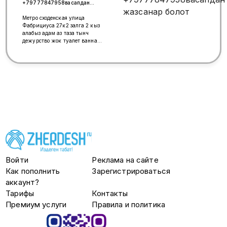
+79777847958васапдан
жазсанар болот
Метро сходенская улица
Фабрициуса 27к2 залга 2 кыз
алабыз адам аз таза тынч
дежурство жок туалет ванна
отдельно вайфай бар жаш
балдар жок метрого 5,10
минут ушул номерге
жазсаныздар болот васап бар
+79777847958Куба
Войти
Реклама на сайте
Как пополнить
Зарегистрироваться
аккаунт?
Тарифы
Контакты
Премиум услуги
Правила и политика