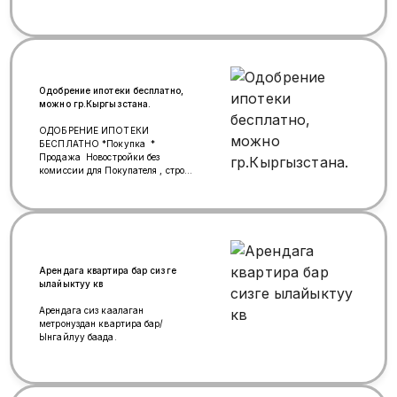
Одобрение ипотеки бесплатно,
можно гр.Кыргызстана.
ОДОБРЕНИЕ ИПОТЕКИ
БЕСПЛАТНО *Покупка *
Продажа Новостройки без
комиссии для Покупателя , строим
дома по семейной ипотеке без
первоначального взноса для
покупателя комиссия -0 рублей ,
продажа вторичного жилья ,
участки , коммерческая
недвижимость , покупка
недвижимости в Кыргызстане +
Арендага квартира бар сизге
еще и продажа. Недвижимость
ылайыктуу кв
ОАЭ , Турция , Таиланд.
Арендага сиз каалаган
метронуздан квартира бар/
Ынгайлуу баада.