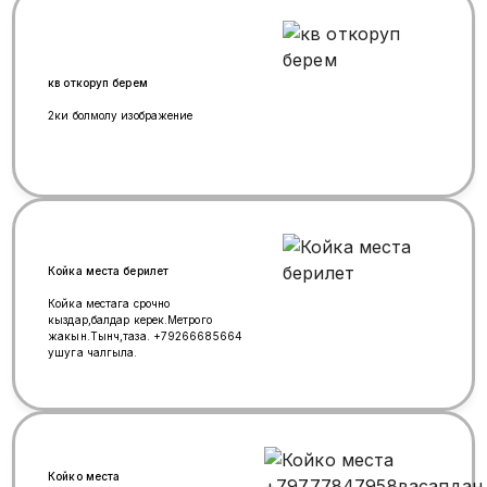
кв откоруп берем
2ки болмолу изображение
Койка места берилет
Койка местага срочно
кыздар,балдар керек.Метрого
жакын.Тынч,таза. +79266685664
ушуга чалгыла.
Койко места