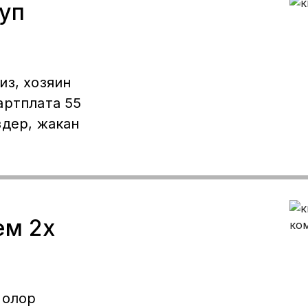
уп
из, хозяин
здер, жакан
ем 2х
молор