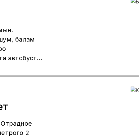
а,
шкафы-
ен.
мын.
шум, балам
ро
та автобуста,
автобуста.
ет
 Отрадное
метрого 2