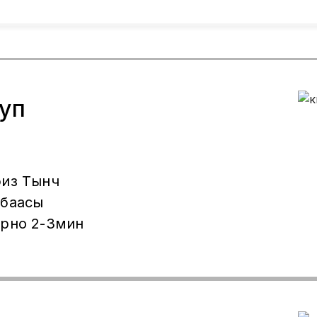
уп
биз Тынч
 баасы
ерно 2-3мин