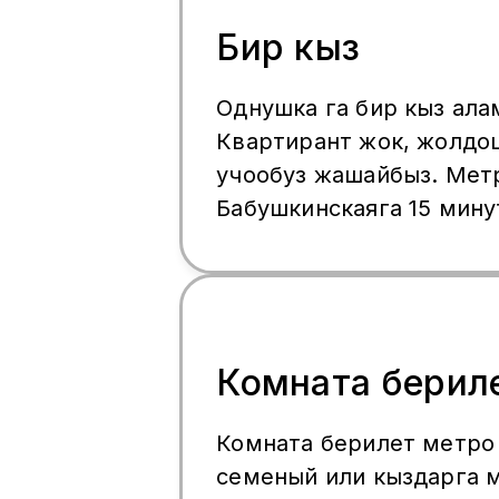
стиралка, микроволновк
холодильник, кровати, 
Бир кыз
баардык условиясы мен
Чалыныздар
Однушка га бир кыз ала
Квартирант жок, жолдо
учообуз жашайбыз. Мет
Бабушкинскаяга 15 мину
медведьково 10 минута 
Вотсапка жазгыла.
Комната берил
Комната берилет метро
семеный или кыздарга 