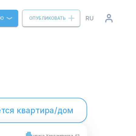
RU
ИЮ
ОПУБЛИКОВАТЬ
тся квартира/дом
улица Харлампиева 42