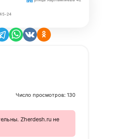
-45-24
Число просмотров
:
130
льны. Zherdesh.ru не