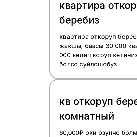
квартира откор
беребиз
квартира откоруп береб
жакшы, баасы 30 000 квартплата 55
000 келип коруп кетини
болсо суйлошобуз
кв откоруп бер
комнатный
60,000₽ эки озунчо бол