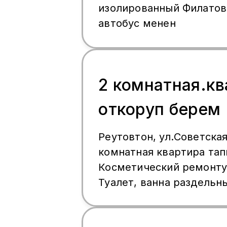
изолированный Филатов
автобус менен
2 комнатная.к
откоруп берем
Реутовтон, ул.Советская
комнатная квартира та
Косметический ремонту
Туалет, ванна раздельн
район. Амина бар, хозяи
Айына 50.000р.(суу,свет