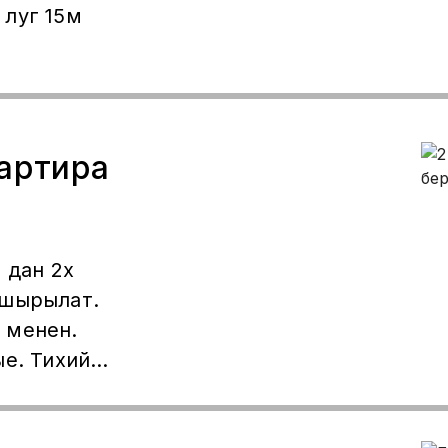
 луг 15м
вартира
 дан 2х
пшырылат.
 менен.
ые. Тихий
н келбейт.
 ичинде),