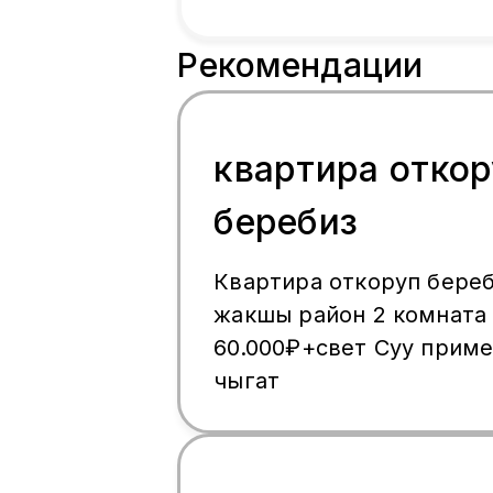
Рекомендации
квартира откор
беребиз
Квартира откоруп бере
жакшы район 2 комната
60.000₽+свет Суу прим
чыгат