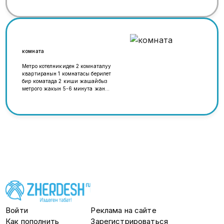
комната
Метро котелникиден 2 комнаталуу
квартиранын 1 комнатасы берилет
бир коматада 2 киши жашайбыз
метрого жакын 5-6 минута жаны
дом жашоого баардык шарты бар
(Амина) бар ул лётчика
ларюшина дом 4к2
Войти
Реклама на сайте
Как пополнить
Зарегистрироваться