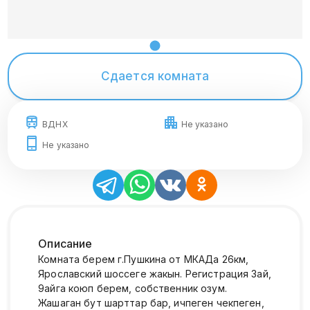
Сдается комната
ВДНХ
Не указано
Не указано
Описание
Комната берем г.Пушкина от МКАДа 26км,
Ярославский шоссеге жакын. Регистрация 3ай,
9айга коюп берем, собственник озум.
Жашаган бут шарттар бар, ичпеген чекпеген,