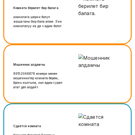
Комната берилет бир балага.
комнатага шерик болуп
жашаганы бир бала алам. Эки
комнаталуу кв да үч адам болот.
Мошенник алдамчы
89152068878 номери менен
мошенниктер комната берем,
бронь кылгыла, көп адам сурап
атат деп алдайт.
Сдается комната
Комната берилет! Баардык