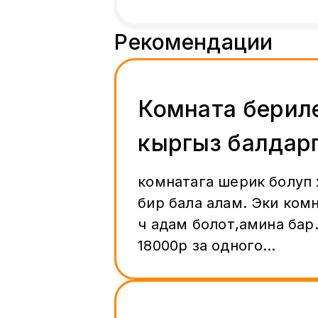
Рекомендации
Комната берил
кыргыз балдар
комнатага шерик болуп
бир бала алам. Эки комн
үч адам болот,амина бар.
18000р за одного
человека.+коммунальны
делиться.