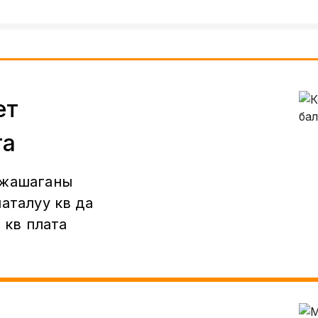
ет
га
 жашаганы
аталуу кв да
 кв плата
е услуги