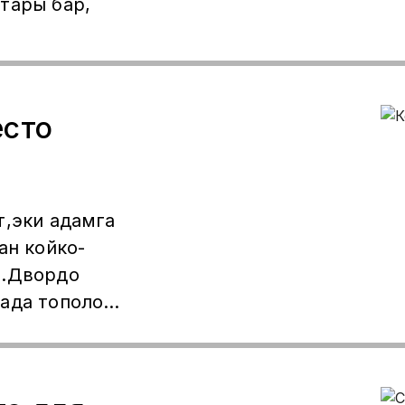
тары бар,
есто
полон
жок.Крымская
)7731877