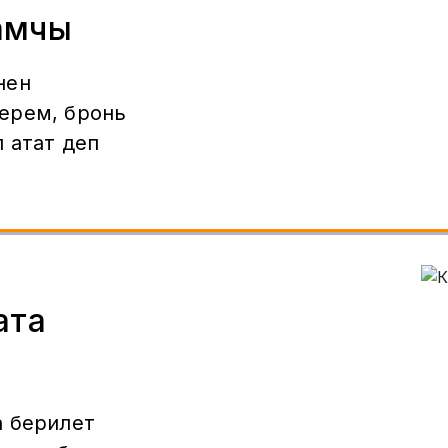
амчы
нен
ерем, бронь
 атат деп
ата
а берилет