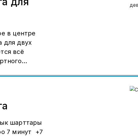
та для
ре в центре
 для двух
тся всё
ртного
та
дык шарттары
ро 7 минут +7