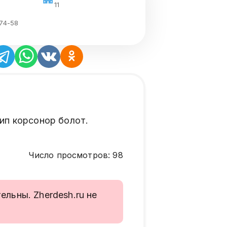
11
-74-58
ип корсонор болот.
Число просмотров
:
98
льны. Zherdesh.ru не