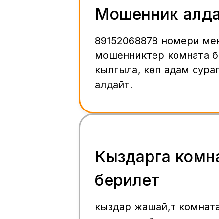
Мошенник алд
89152068878 номери ме
мошенниктер комната б
кылгыла, көп адам сурап
алдайт.
Кыздарга комн
берилет
кыздар жашай,т комнат