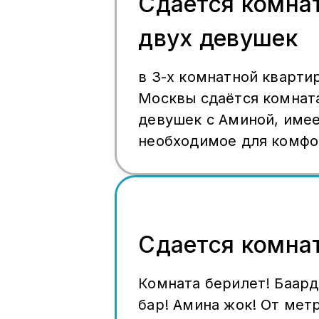
Сдаётся комна
двух девушек
в 3-х комнатной кварти
Москвы сдаётся комната
девушек с Аминой, имее
необходимое для комфо
проживания
Сдается комна
Комната берилет! Баар
бар! Амина жок! От мет