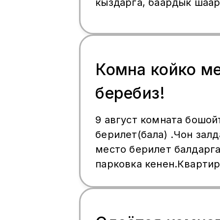
кыздарга, баардык шаар
Комна койко м
беребиз!
9 август комната бошойт,эки адамга
берилет(бала) .Чон залдан койко-
место берилет балдарга.Двордо
парковка кенен.Квартирада то
жашагандар жок ,клоп 
метро,мцк.Ватсап:7(926