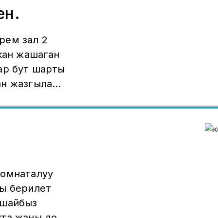
ен.
рем зал 2
ыкан жашаган
ар бут шарты
ан жазгыла
комнаталуу
ашайбыз