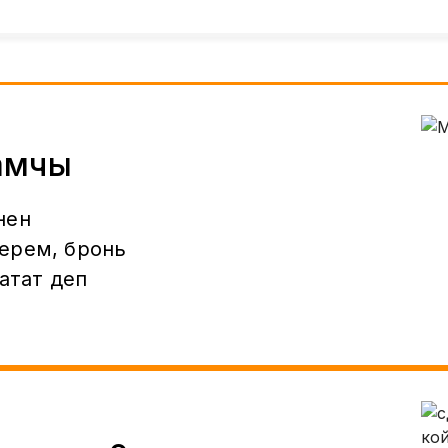
амчы
нен
ерем, бронь
 атат деп