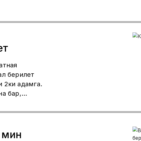
ет
атная
ал берилет
 2ки адамга.
на бар,
шайбыз келип
 мин