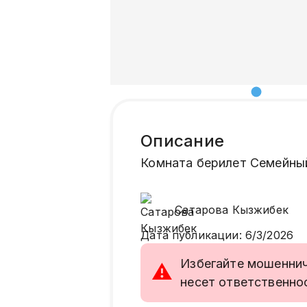
Описание
Комната берилет Семейный 
Сатарова
Кызжибек
Дата публикации
:
6/3/2026
Избегайте мошенниче
⚠
несет ответственно