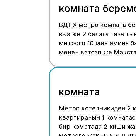
комната берем
ВДНХ метро комната бе
кыз же 2 балага таза т
метрого 10 мин амина б
менен ватсап же Макст
±79152232620
комната
Метро котелникиден 2 
квартиранын 1 комнатасы берилет
бир коматада 2 киши ж
метрого жакын 5-6 минута жаны дом