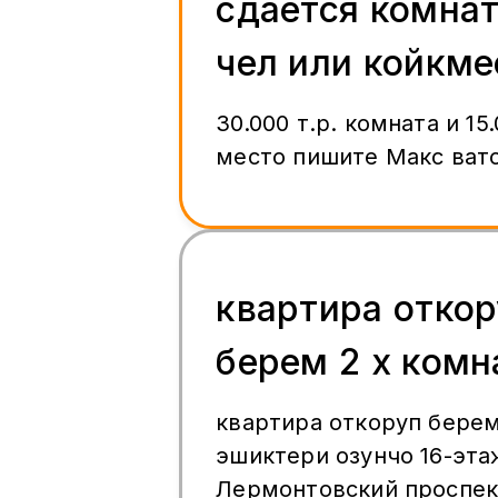
сдаётся комнат
чел или койкме
30.000 т.р. комната и 15
место пишите Макс ват
квартира откор
берем 2 х комн
квартира откоруп берем
эшиктери озунчо 16-эта
Лермонтовский проспек