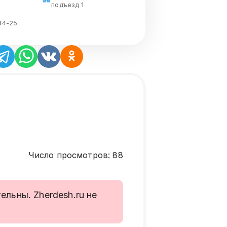
подъезд 1
34-25
Число просмотров
:
88
льны. Zherdesh.ru не