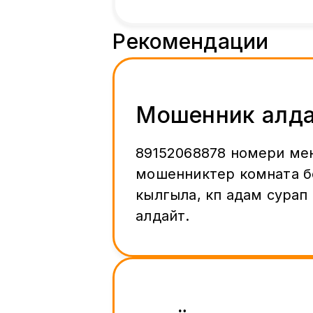
Рекомендации
Мошенник алд
89152068878 номери ме
мошенниктер комната б
кылгыла, көп адам сурап
алдайт.