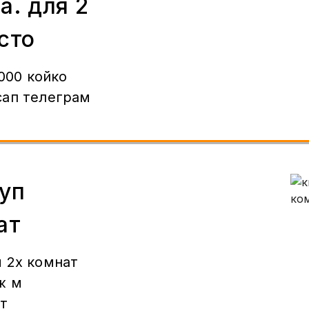
а. для 2
сто
.000 койко
сап телеграм
уп
ат
 2х комнат
ж м
т