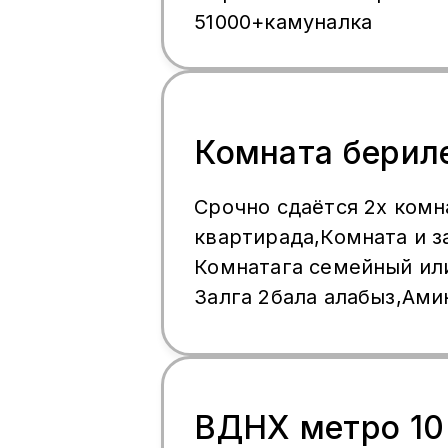
51000+камуналка
Комната берил
Срочно сдаётся 2х комн
квартирада,Комната и з
Комнатага семейный или
Залга 2бала алабыз,Ами
Общий 5 киши болуп жа
көргүлө
ВДНХ метро 10