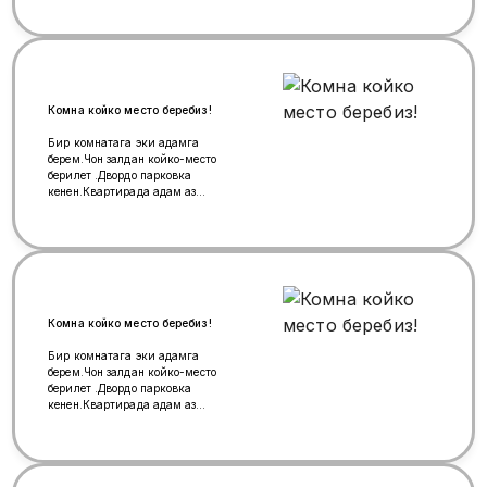
Комна койко место беребиз!
Бир комнатага эки адамга
берем.Чон залдан койко-место
берилет .Двордо парковка
кенен.Квартирада адам аз
болот,клоп жок.Крымская
метро,мцк.Ватсап:7(926)7731877
Комна койко место беребиз!
Бир комнатага эки адамга
берем.Чон залдан койко-место
берилет .Двордо парковка
кенен.Квартирада адам аз
болот,клоп жок.Крымская
метро,мцк.Ватсап:7(926)7731877