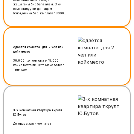
жашаганы бир бала алам. Эки
комнаталуу кв да үч адам
болот,амина бар. кв плата 18000р
за одного
человека.+коммунальные услуги
делиться.
сдаётся комната. для 2 чел или
койкместо
30.000 т.р. комната и 15.000
койко место пишите Макс ватсап
телеграм
3-х комнатная квартира өткөрүлөт
Ю.Бутов
Договор с хозяином түзүлөт