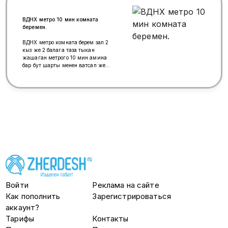
ВДНХ метро 10 мин комната
беремен.
ВДНХ метро комната берем зал 2
кыз же 2 балага таза тыкан
жашаган метрого 10 мин амина
бар бут шарты менен ватсап же
Макстан жазгыла ±79255227976
Войти
Реклама на сайте
Как пополнить
Зарегистрироваться
аккаунт?
Тарифы
Контакты