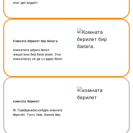
атат деп алдайт.
Комната берилет бир балага.
комнатага шерик болуп
жашаганы бир бала алам. Эки
комнаталуу кв да үч адам болот.
комната берилет
М. Преображенскийден комната
берилет. Тынч,таза, Амина бар.