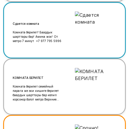
Сдается комната
Комната берилет! Баардык
шарттары бар! Амина жок! От
метро 7 минут +7 977 795 5996
КОМНАТА БЕРИЛЕТ
Комната берилет семейный
парага же эки кишиге берилет
баардык шарттары бар келип
корсонор болот метро Верхние
Лихоборы метрого 10 минут адрес
Дубинская 17к1 +79689975205
ватсап