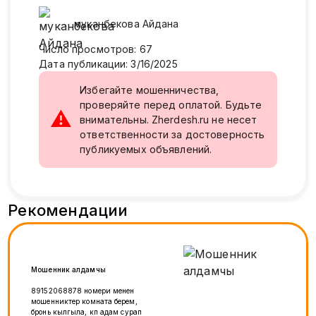
муканбекова
Айдана
Число просмотров
:
67
Дата публикации
:
3/16/2025
Избегайте мошенничества,
проверяйте перед оплатой. Будьте
⚠
внимательны. Zherdesh.ru не несет
ответственности за достоверность
публикуемых объявлений.
Рекомендации
Мошенник алдамчы
89152068878 номери менен
мошенниктер комната берем,
бронь кылгыла, көп адам сурап