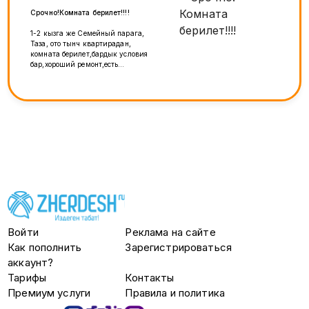
Срочно!Комната берилет!!!!
1-2 кызга же Семейный парага,
Таза, ото тынч квартирадан,
комната берилет,бардык условия
бар,хороший ремонт,есть
кровать,и шкафы для одежды,без
клопов и тараканов,от метро
15мин на транспорте,эгер туура
келсе ТОЛЬКО ватсап
ЖАЗГЫЛА,суротун жонотом,
Амина Бар! 3х комнатный
квартира, общ 5-6 элэ Адам болот.
цена 23 мин
Войти
Реклама на сайте
Как пополнить
Зарегистрироваться
аккаунт?
Тарифы
Контакты
Премиум услуги
Правила и политика