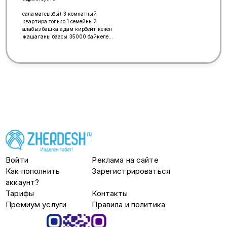
саламатсызбы) 3 комнатный
квартира только 1 семейный
алабыз башка адам кирбейт кенен
жашаганы баасы 35000 байкелер
эжелер вотсап иштебейт колдон
келишинче чалыныз рахмат)
Войти
Реклама на сайте
Как пополнить
Зарегистрироваться
аккаунт?
Тарифы
Контакты
Премиум услуги
Правила и политика