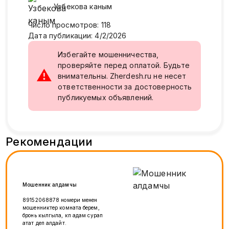
Узбекова
каным
Число просмотров
:
118
Дата публикации
:
4/2/2026
Избегайте мошенничества,
проверяйте перед оплатой. Будьте
⚠
внимательны. Zherdesh.ru не несет
ответственности за достоверность
публикуемых объявлений.
Рекомендации
Мошенник алдамчы
89152068878 номери менен
мошенниктер комната берем,
бронь кылгыла, көп адам сурап
атат деп алдайт.