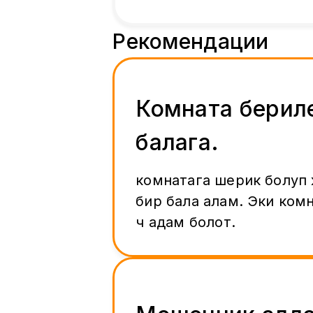
Рекомендации
Комната берил
балага.
комнатага шерик болуп
бир бала алам. Эки комн
үч адам болот.