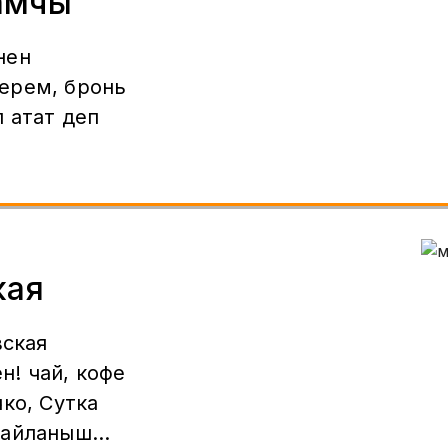
амчы
нен
ерем, бронь
 атат деп
кая
! чай, кофе
ко, Сутка
Байланыш