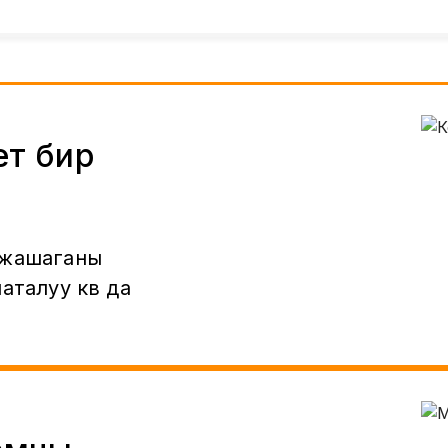
ет бир
 жашаганы
аталуу кв да