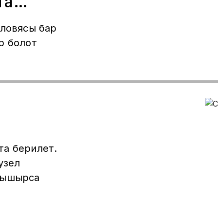
та
словясы бар
р болот
та берилет.
узел
бышырса