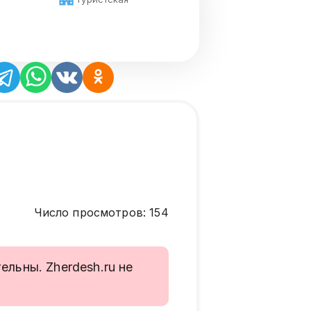
Число просмотров
:
154
льны. Zherdesh.ru не