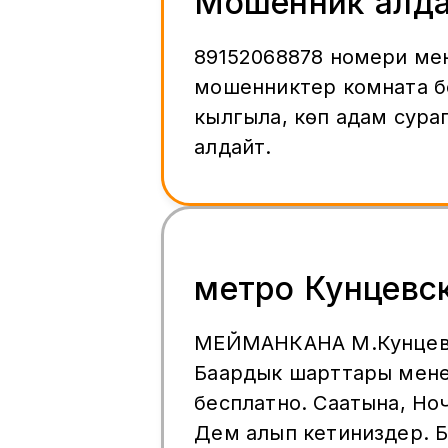
Мошенник алд
89152068878 номери ме
мошенниктер комната б
кылгыла, көп адам сурап
алдайт.
метро Кунцевс
МЕЙМАНКАНА М.Кунцевская
Баардык шарттары менен
бесплатно. Саатына, Ноч
Дем алып кетиниздер. 