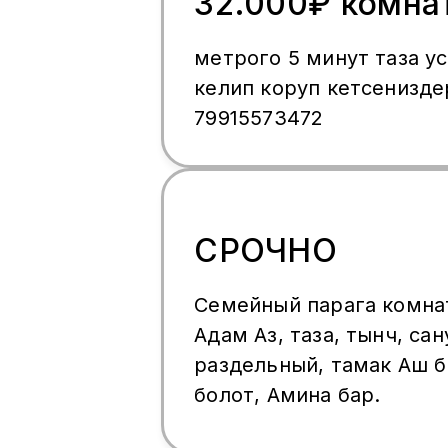
32.000₽ комна
берилет
метрого 5 минут таза у
келип коруп кетсенизде
79915573472
СРОЧНО
Семейный парага комна
Адам Аз, таза, тынч, сан
раздельный, тамак Аш 
болот, Амина бар.