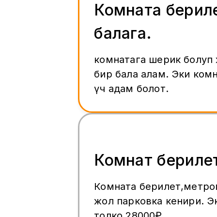
Комната берил
балага.
комнатага шерик болуп
бир бала алам. Эки комн
үч адам болот.
Комнат бериле
Комната берилет,метро
жол парковка кенири. Э
толко 28000₽