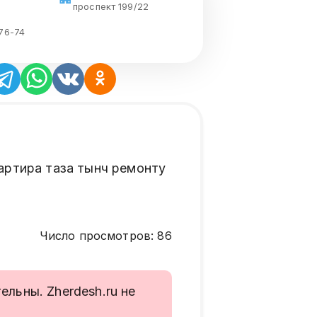
проспект 199/22
-76-74
вартира таза тынч ремонту
Число просмотров
:
86
льны. Zherdesh.ru не