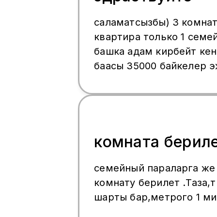
саламатсызбы) 3 комна
квартира только 1 семе
башка адам кирбейт ке
баасы 35000 байкелер 
иштебейт колдон келиш
чалыныз рахмат)
комната берил
семейный параларга же 
комнату берилет .Таза,
шарты бар,метрого 1 м