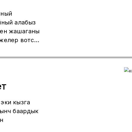
тный
йный алабыз
нен жашаганы
эжелер вотсап
инче
ет
эки кызга
тынч баардык
ин