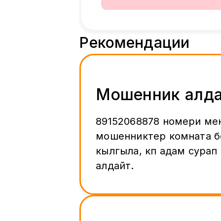
Рекомендации
Мошенник алд
89152068878 номери ме
мошенниктер комната б
кылгыла, көп адам сурап
алдайт.