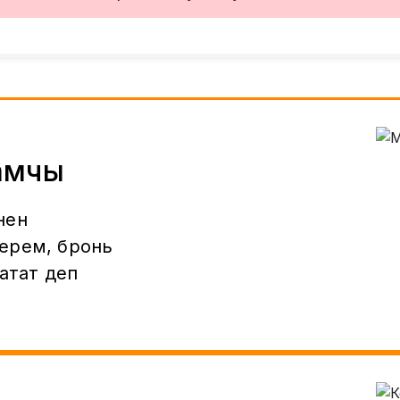
амчы
нен
ерем, бронь
 атат деп