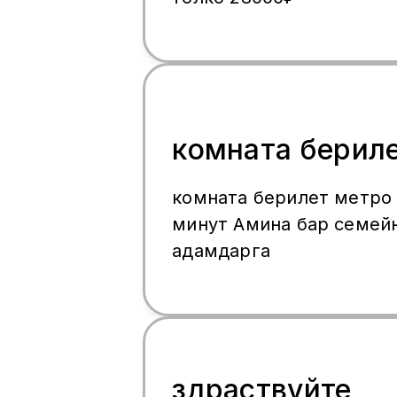
комната берил
комната берилет метро 
минут Амина бар семей
адамдарга
здраствуйте