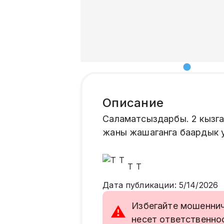
Описание
Саламатсыздарбы. 2 кызга
жаны жашаганга баардык у
Т
Т
Дата публикации
:
5/14/2026
Избегайте мошенниче
⚠
несет ответственно