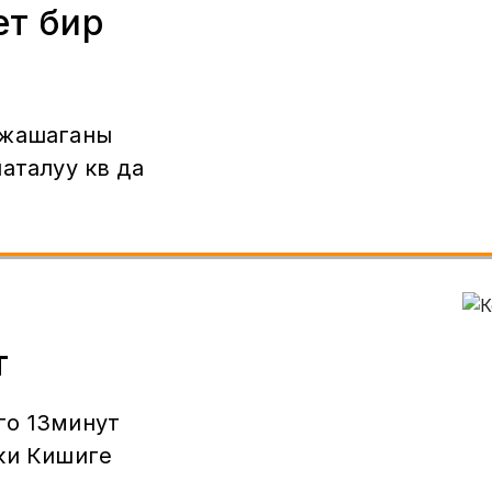
ет бир
 жашаганы
аталуу кв да
т
го 13минут
ки Кишиге