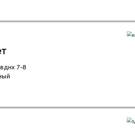
ет
вднх 7-8
ный