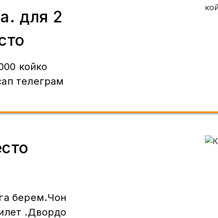
а. для 2
сто
.000 койко
сап телеграм
есто
га берем.Чон
илет .Двордо