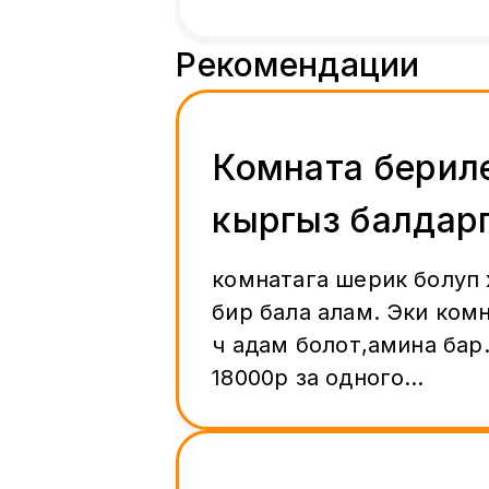
Рекомендации
Комната берил
кыргыз балдар
комнатага шерик болуп
бир бала алам. Эки комн
үч адам болот,амина бар.
18000р за одного
человека.+коммунальны
делиться.