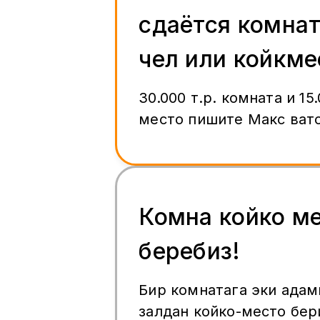
сдаётся комнат
чел или койкме
30.000 т.р. комната и 15
место пишите Макс ват
Комна койко м
беребиз!
Бир комнатага эки адам
залдан койко-место бер