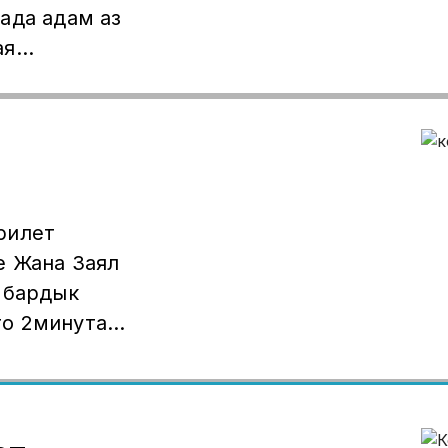
ада адам аз
ая
)7731877
рилет
е Жана 3аял
 бардык
о 2минута