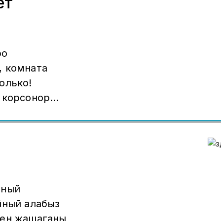
ет
ро
, комната
олько!
 корсонор
дам
2
. Аминага
тный
йный алабыз
нен жашаганы