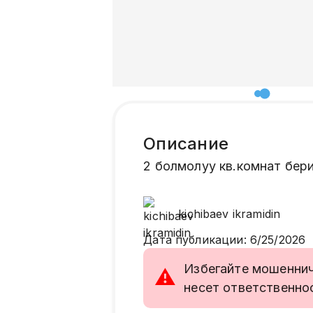
Описание
2 болмолуу кв.комнат бер
kichibaev
ikramidin
Дата публикации
:
6/25/2026
Избегайте мошенниче
⚠
несет ответственно