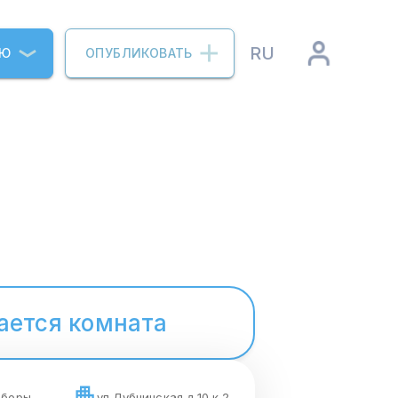
RU
ИЮ
ОПУБЛИКОВАТЬ
ается комната
оборы
ул.Дубнинская д 10.к 2