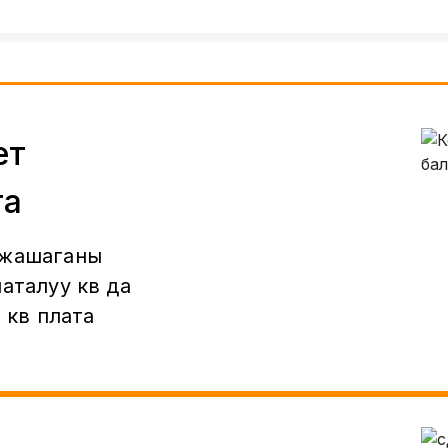
ет
га
 жашаганы
аталуу кв да
 кв плата
е услуги