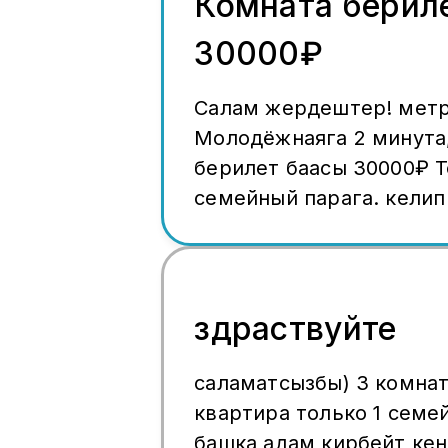
Комната берил
30000₽
Салам жердештер! мет
Молодёжнаяга 2 минута
берилет баасы 30000₽ Т
семейный парага. келип
болот. 3 комнатада 5 а
жашайбыз. +7977773414
бойдокторго берилбейт
коюп берем
здраствуйте
саламатсызбы) 3 комна
квартира только 1 семе
башка адам кирбейт ке