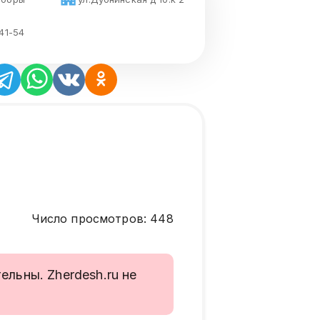
41-54
Число просмотров
:
448
льны. Zherdesh.ru не