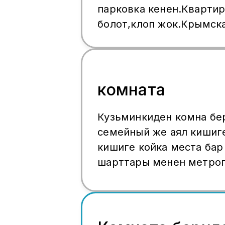
парковка кенен.Квартир
болот,клоп жок.Крымск
метро,мцк.Ватсап:7(926
комната
Кузьминкиден комна бе
семейный же аял кишиг
кишиге койка места бар
шарттары менен метрог
2выход