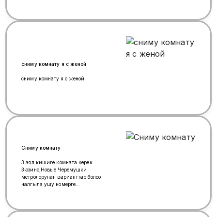
менен болсо да боло берет , бут
условия бар , санузел
раздельно.уйдун жанында
пакровка , магазиндер бар баасы
35 мин рубль комната бош келип
корсонор болот 89252589434
Амина бар
сниму комнату я с женой
сниму комнату я с женой
Сниму комнату
3 аял кишиге комната керек
Зюзино,Новые Черемушки
метролорунан варианттар болсо
чалгыла ушу номерге
+79161378996 Сайкал