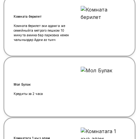
Комната берилет
Комната берилет эки адамга же
семейныйга метрого пешком 10
минута амина бар парковка кенен
чалыныздар Адам аз тынч
Мол Булак
Кредиты за 2 часа
Комнатага 1 кыз алам