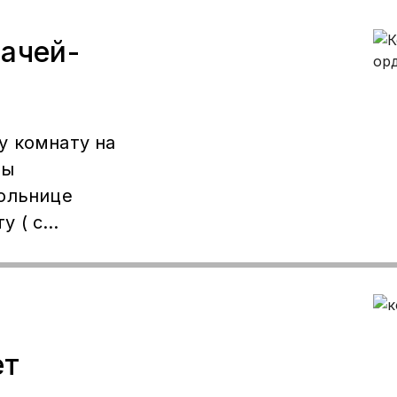
ачей-
у комнату на
Мы
больнице
у ( с
одимости на
 порядочных
ения, то
оните мы
ет
к больнице