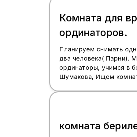
Комната для вр
ординаторов.
Планируем снимать одн
два человека( Парни). 
ординаторы, учимся в 
Шумакова, Ищем комнат
подселением) По необх
4-5 лет. Если вы ищите
двух парней для подсел
напишите нам или позв
будем рады. На заметку: если вы
комната берил
находитесь поблизости 