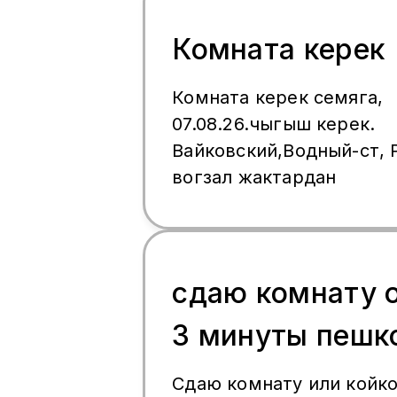
магазиндер бар баасы 3
комната бош келип корс
Комната керек
89252589434 Амина бар
Комната керек семяга,
07.08.26.чыгыш керек.
Вайковский,Водный-ст, 
вогзал жактардан
сдаю комнату 
3 минуты пешк
Сдаю комнату или койко