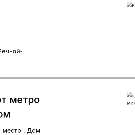
5 мин рубль
онор болот
Речной-
от метро
ом
 место . Дом