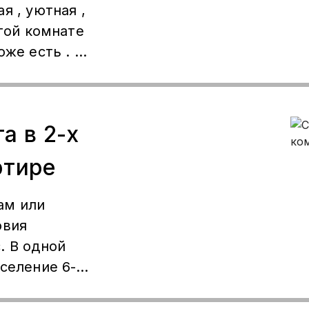
я , уютная ,
угой комнате
оже есть . От
.
а в 2-х
ртире
ам или
овия
ой
аселение 6-7