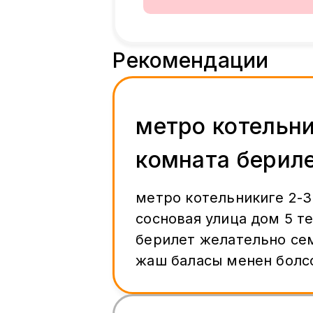
Рекомендации
метро котельн
комната бериле
минут от метр
метро котельникиге 2-3
сосновая улица дом 5 т
берилет желательно се
жаш баласы менен болс
берет , бут условия бар 
раздельно.уйдун жанынд