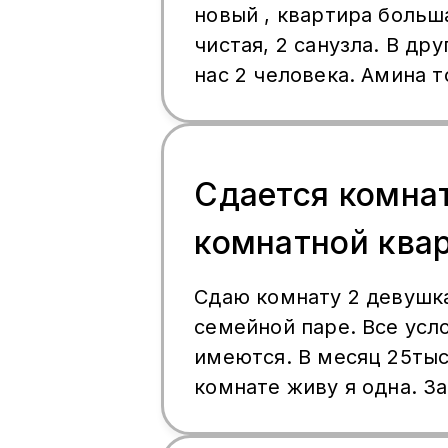
новый , квартира больша
чистая, 2 санузла. В др
нас 2 человека. Амина т
метро 3 минуты пешком
Сдается комнат
комнатной ква
Сдаю комнату 2 девушк
семейной паре. Все усл
имеются. В месяц 25тыс. В одн
комнате живу я одна. З
августа срочно!