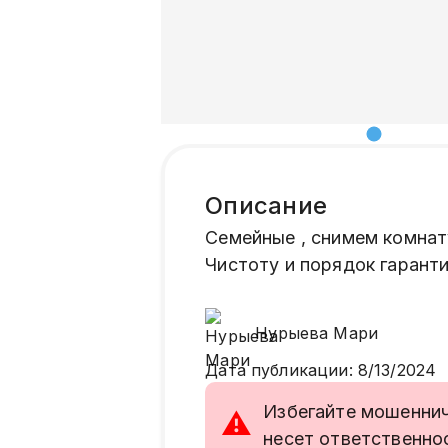
Описание
Семейные , снимем комнату
Чистоту и порядок гарант
Нурыева
Мари
Дата публикации
:
8/13/2024
Избегайте мошенниче
⚠
несет ответственно