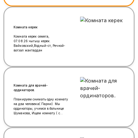
условия бар , санузел
раздельно.уйдун жанында
пакровка , магазиндер бар баасы
35 мин рубль комната бош келип
корсонор болот 89252589434
Амина бар
Комната керек
Комната керек семяга,
07.08.26.чыгыш керек.
Вайковский,Водный-ст, Речной-
вогзал жактардан
Комната для врачей-
ординаторов.
Планируем снимать одну комнату
на два человека( Парни). Мы
ординаторы, учимся в больнице
Шумакова, Ищем комнату ( с
подселением) По необходимости на
4-5 лет. Если вы ищите
порядочных двух парней для
подселения, то напишите нам или
позвоните мы будем рады. На