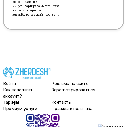
Метрого жакын уч
квартиры однушка, двушка,
минут.Квартирага ичпеген таза
трешка. Звоните!
жашаган квартирант
алам.Волгоградский проспект
109к5
Войти
Реклама на сайте
Как пополнить
Зарегистрироваться
аккаунт?
Тарифы
Контакты
Премиум услуги
Правила и политика