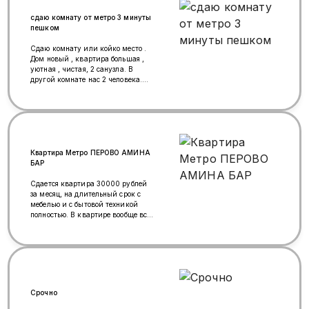
заметку: если вы находитесь
поблизости к больнице Имени
сдаю комнату от метро 3 минуты
Шумаковы ( на 2-3 станциях от
пешком
метро Щукинской ) можете
звонить.
Сдаю комнату или койко место .
Дом новый , квартира большая ,
уютная , чистая, 2 санузла. В
другой комнате нас 2 человека.
Амина тоже есть . От метро 3
минуты пешком.
Квартира Метро ПЕРОВО АМИНА
БАР
Сдается квартира 30000 рублей
за месяц, на длительный срок с
мебелью и с бытовой техникой
полностью. В квартире вообще все
необходимое есть для проживания:
и где поспать есть, и посуда есть -
заезжай и живи. Рассматриваем
любые кандидатуры, можно с
детьми, рабочих рассматриваем.
Есть интернет Wi-FI и ТВ.
Квартира в ухоженном состоянии,
Срочно
чисто и тепло, летом хорошо
проветривается. Есть еще другие