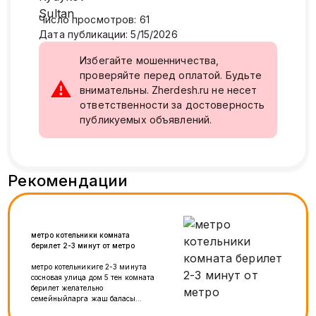
Число просмотров
:
61
Дата публикации
:
5/15/2026
Избегайте мошенничества,
проверяйте перед оплатой. Будьте
⚠
внимательны. Zherdesh.ru не несет
ответственности за достоверность
публикуемых объявлений.
Рекомендации
метро котельники комната
берилет 2-3 минут от метро
метро котельникиге 2-3 минута
сосновая улица дом 5 тен комната
берилет желательно
семейныйларга жаш баласы
менен болсо да боло берет , бут