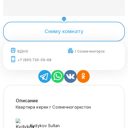
Сниму комнату
ВДНХ
г Солнечногорск
+7 (991) 726-59-68
Описание
Квартира керек г Солнечногоркстон
Kydykov
Sultan