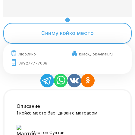
Сниму койко место
Люблино
bjiack_job@mail.ru
899277777008
Описание
1 койко место бар, диван с матрасом
Мартов
Султан