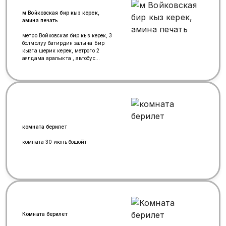
м Войковская бир кыз керек,
амина печать
метро Войковская бир кыз керек, 3
болмолуу батирдин залына Бир
кызга шерик керек, метрого 2
аялдама аралыкта , автобус
трамвай менен каттайбыз.
комната берилет
комната 30 июнь бошойт
Комната берилет