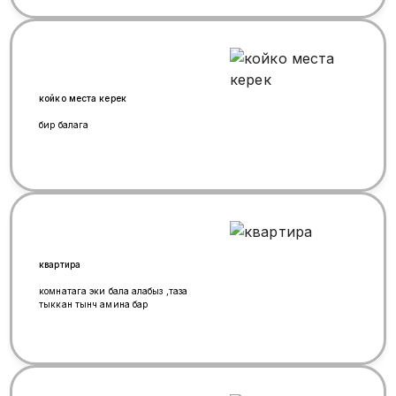
койко места керек
бир балага
квартира
комнатага эки бала алабыз ,таза
тыккан тынч амина бар