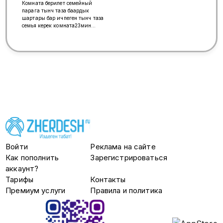
Комната берилет семейный
парага тынч таза баардык
шартары бар ичпеген тынч таза
семья керек комната23мин
фестивальная 22 к3 Ватсапп номер
996700483407 Айзада
Войти
Реклама на сайте
Как пополнить
Зарегистрироваться
аккаунт?
Тарифы
Контакты
Премиум услуги
Правила и политика