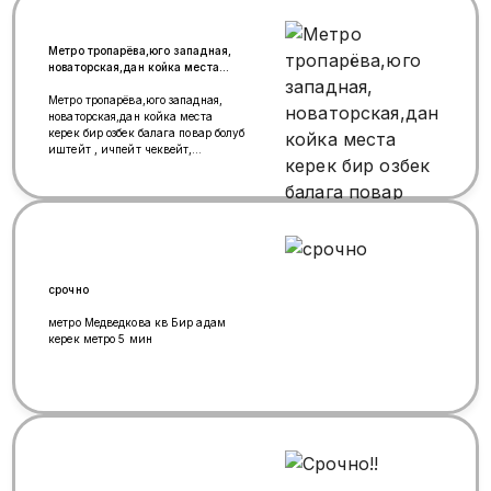
Метро тропарёва,юго западная,
новаторская,дан койка места
керек бир озбек балага повар
болуб иштейт
Метро тропарёва,юго западная,
новаторская,дан койка места
керек бир озбек балага повар болуб
иштейт , ичпейт чеквейт,
+79032512272 макс телеграмм
ушул номерда бар
срочно
метро Медведкова кв Бир адам
керек метро 5 мин