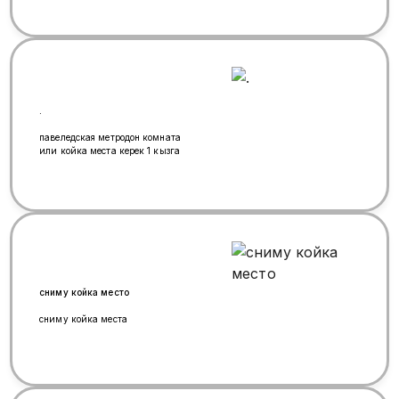
Амина бар, чон залда 3 бала болот.
.
павеледская метродон комната
или койка места керек 1 кызга
сниму койка место
сниму койка места