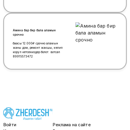
Амина бар бир бала аламын
срочно
баасы 12.000₽ срочно аламын
жаны дом, ремонт жакшы, келип
коруп кетсениздер болот. вотсап
89915573472
Войти
Реклама на сайте