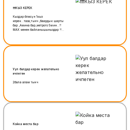
❗️❗️❗️КЫЗ КЕРЕК
Кыздар бөлмөсүнө 1кыз
керек...таза,тынч ,баардык шарты
бар ,Амина бар,метрого 5мин...!!
МАХ менен байланышыныздар !!
же прямой звонок!!
Уул балдар керек желательно
ичпеген
2бала алам тынч
Койка места бар